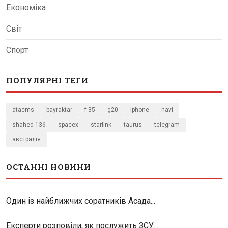
Економіка
Світ
Спорт
ПОПУЛЯРНІ ТЕГИ
atacms
bayraktar
f-35
g20
iphone
navi
shahed-136
spacex
starlink
taurus
telegram
австралія
ОСТАННІ НОВИНИ
Один із найближчих соратників Асада...
Експерти розповіли, як послужить ЗСУ...