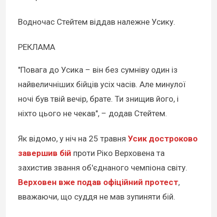
Водночас Стейтем віддав належне Усику.
РЕКЛАМА
"Повага до Усика – він без сумніву один із
найвеличніших бійців усіх часів. Але минулої
ночі був твій вечір, брате. Ти знищив його, і
ніхто цього не чекав", – додав Стейтем.
Як відомо, у ніч на 25 травня
Усик достроково
завершив бій
проти Ріко Верховена та
захистив звання об'єднаного чемпіона світу.
Верховен вже подав офіційний протест
,
вважаючи, що суддя не мав зупиняти бій.