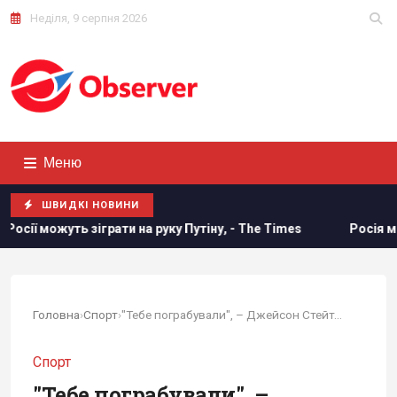
Неділя, 9 серпня 2026
Меню
ШВИДКІ НОВИНИ
а руку Путіну, - The Times
Росія може застосувати ядерну
Головна
›
Спорт
›
"Тебе пограбували", – Джейсон Стейтем...
Спорт
"Тебе пограбували", –