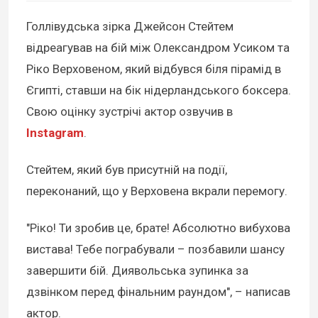
Голлівудська зірка Джейсон Стейтем
відреагував на бій між Олександром Усиком та
Ріко Верховеном, який відбувся біля пірамід в
Єгипті, ставши на бік нідерландського боксера.
Свою оцінку зустрічі актор озвучив в
Instagram
.
Стейтем, який був присутній на події,
переконаний, що у Верховена вкрали перемогу.
"Ріко! Ти зробив це, брате! Абсолютно вибухова
вистава! Тебе пограбували – позбавили шансу
завершити бій. Диявольська зупинка за
дзвінком перед фінальним раундом", – написав
актор.