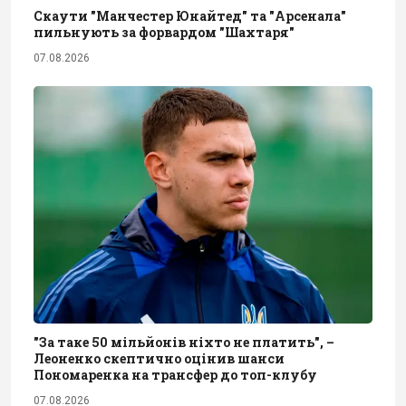
Скаути "Манчестер Юнайтед" та "Арсенала"
пильнують за форвардом "Шахтаря"
07.08.2026
"За таке 50 мільйонів ніхто не платить", –
Леоненко скептично оцінив шанси
Пономаренка на трансфер до топ-клубу
07.08.2026