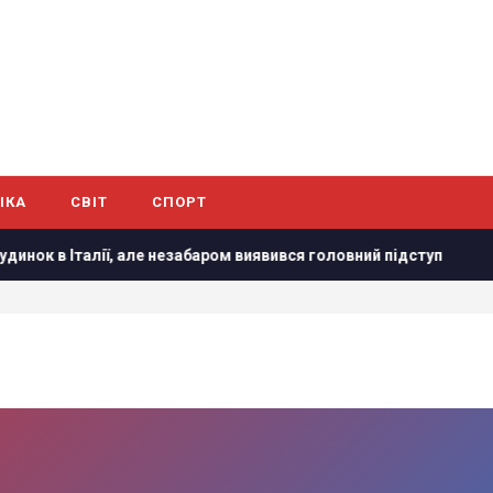
ІКА
СВІТ
СПОРТ
в Італії, але незабаром виявився головний підступ
Удар