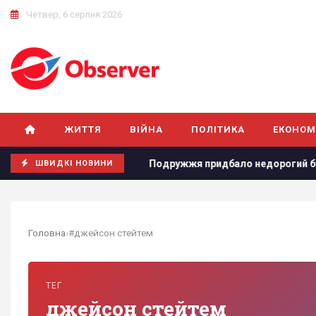
Четвер, 6 серпня 2026
ЖИТТЯ
ВІЙНА
ПОЛІТИКА
ЕКОНОМ
новлений прогноз
Подружжя придбало недорогий будинок 
ШВИДКІ НОВИНИ
Головна
›
#джейсон стейтем
ТЕГ
джейсон стейтем