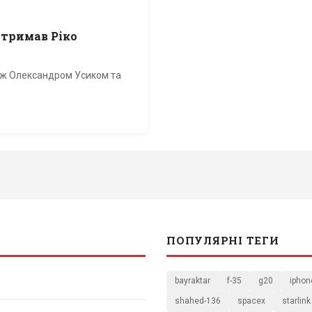
дтримав Ріко
між Олександром Усиком та
ПОПУЛЯРНІ ТЕГИ
bayraktar
f-35
g20
iphon
shahed-136
spacex
starlink