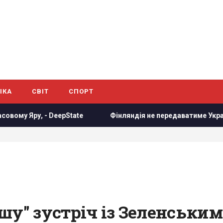
ІКА
СВІТ
СПОРТ
, - DeepState
Фінляндія не передаватиме Україні ракети 
шу" зустріч із Зеленським