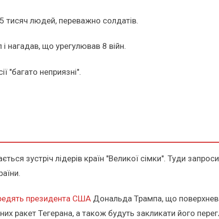
25 тисяч людей, переважно солдатів.
 і нагадав, що урегулював 8 війн.
ії "багато неприязні".
ться зустріч лідерів країн "Великої сімки". Туди запроси
країни.
редять президента США
Дональда Трампа, що поверхнева
них ракет Тегерана, а також будуть закликати його пере