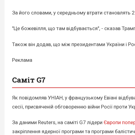
За його словами, у середньому втрати становлять 
"Це божевілля, що там відбувається", - сказав Трамп
Також він додав, що між президентами України і Рос
Реклама
Саміт G7
Як повідомляв УНІАН, у французькому Евіані відбуває
сесії, присвяченій обговоренню війни Росії проти У
За даними Reuters, на саміті G7 лідери
Європи попе
закріплення ядерної програми та програми балістич