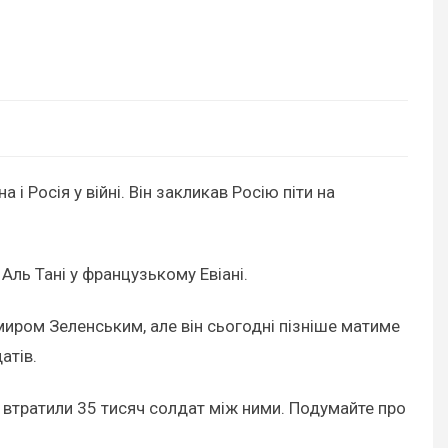
і Росія у війні. Він закликав Росію піти на
Аль Тані у французькому Евіані.
миром Зеленським, але він сьогодні пізніше матиме
датів.
ни втратили 35 тисяч солдат між ними. Подумайте про