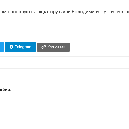
ом пропонують ініціатору війни Володимиру Путіну зустр
Telegram
Копіювати
бив...