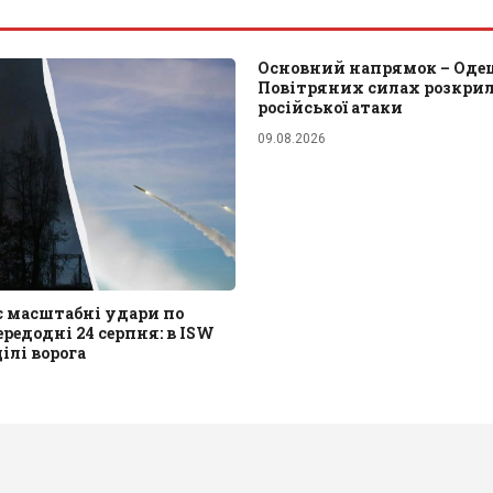
Основний напрямок – Оде
Повітряних силах розкрил
російської атаки
09.08.2026
є масштабні удари по
редодні 24 серпня: в ISW
ілі ворога