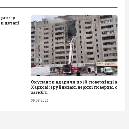
щина: у
и деталі
Окупанти вдарили по 10-поверхівці в
Харкові: зруйновані верхні поверхи, є
загиблі
09.08.2026