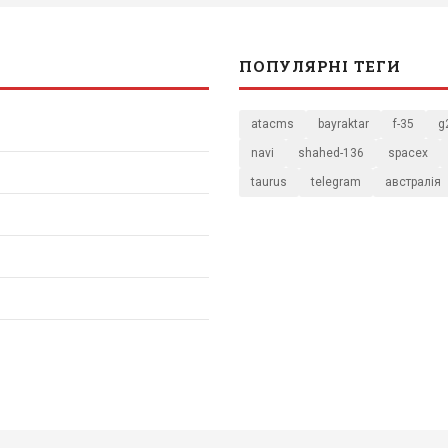
ПОПУЛЯРНІ ТЕГИ
atacms
bayraktar
f-35
g
navi
shahed-136
spacex
taurus
telegram
австралія