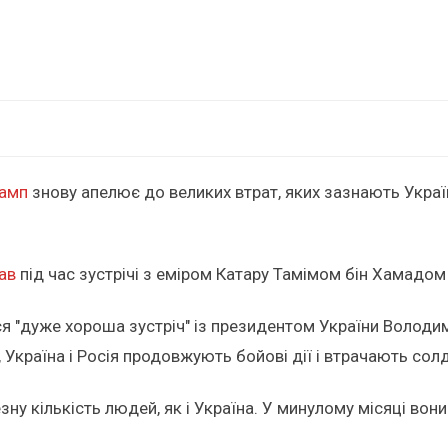
амп
знову апелює до великих втрат, яких зазнають Україна 
ав
під час зустрічі з еміром Катару Тамімом бін Хамадом 
ся "дуже хороша зустріч" із президентом України Володи
Україна і Росія продовжують бойові дії і втрачають сол
езну кількість людей, як і Україна. У минулому місяці во