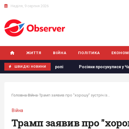
Неділя, 9 серпня 2026
ЖИТТЯ
ВІЙНА
ПОЛІТИКА
ЕКОНОМ
6–2027 років у Європі
Росіяни просунулися у Часовому Яру
ШВИДКІ НОВИНИ
Головна
›
Війна
›
Трамп заявив про "хорошу" зустріч із...
Війна
Трамп заявив про "хоро