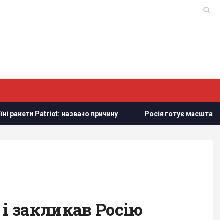
Patriot: названо причину
Росія готує масштабні удари по 
 і закликав Росію