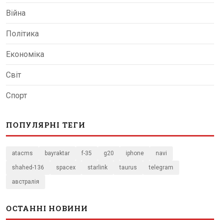
Війна
Політика
Економіка
Світ
Спорт
ПОПУЛЯРНІ ТЕГИ
atacms
bayraktar
f-35
g20
iphone
navi
shahed-136
spacex
starlink
taurus
telegram
австралія
ОСТАННІ НОВИНИ