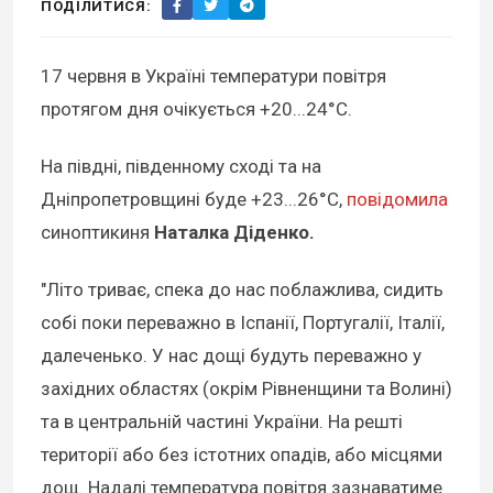
ПОДІЛИТИСЯ:
17 червня в Україні температури повітря
протягом дня очікується +20...24°С.
На півдні, південному сході та на
Дніпропетровщині буде +23...26°С,
повідомила
синоптикиня
Наталка Діденко.
"Літо триває, спека до нас поблажлива, сидить
собі поки переважно в Іспанії, Португалії, Італії,
далеченько. У нас дощі будуть переважно у
західних областях (окрім Рівненщини та Волині)
та в центральній частині України. На решті
території або без істотних опадів, або місцями
дощ. Надалі температура повітря зазнаватиме