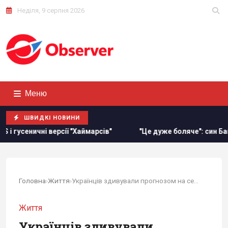
Неділя, 9 серпня 2026
Меню
ШВИДКІ НОВИНИ
 "Хаймарсів"
"Це дуже боляче": син Байдена розповів про 
Головна
›
Життя
›
Українців здивували прогнозом на середу
Життя
Українців здивували