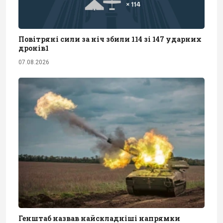
Повітряні сили за ніч збили 114 зі 147 ударних
дронів1
07.08.2026
Генштаб назвав найскладніші напрямки