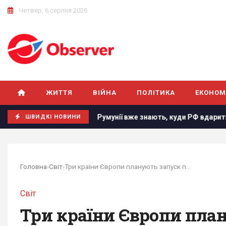
Четвер, 6 серпня 2026
ЖИТТЯ
ВІЙНА
ПОЛІТИКА
ЕКОНОМ
тницю
В Румунії вже знають, куди РФ вдарить наступного 
ШВИДКІ НОВИНИ
Головна
›
Світ
›
Три країни Європи планують запуск проєкту з...
Світ
Три країни Європи план