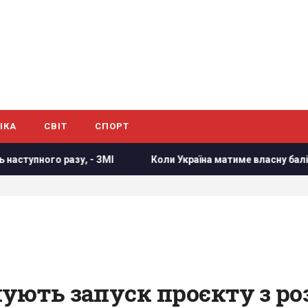
ІКА
СВІТ
СПОРТ
разу, - ЗМІ
Коли Україна матиме власну балістику: Зелен
ують запуск проєкту з ро