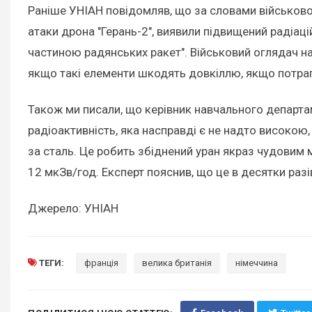
Раніше УНІАН повідомляв, що за словами військовог
атаки дрона "Герань-2", виявили підвищений радіац
частиною радянських ракет". Військовий оглядач на
якщо такі елементи шкодять довкіллю, якщо потрап
Також ми писали, що керівник навчального департ
радіоактивність, яка насправді є не надто високою,
за сталь. Це робить збіднений уран якраз чудовим 
12 мкЗв/год. Експерт пояснив, що це в десятки раз
Джерело: УНІАН
ТЕГИ:
франція
велика британія
німеччина