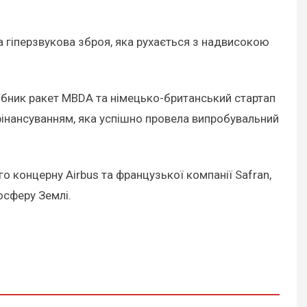
 гіперзвукова зброя, яка рухається з надвисокою
обник ракет MBDA та німецько-британський стартап
інансуванням, яка успішно провела випробувальний
о концерну Airbus та французької компанії Safran,
осферу Землі.