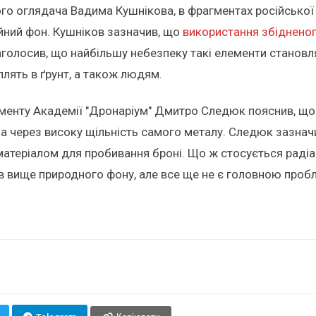
о оглядача Вадима Кушнікова, в фрагментах російської р
ійний фон. Кушніков зазначив, що
використання збідненог
голосив, що найбільшу небезпеку такі елементи становл
лять в ґрунт, а також людям.
аменту Академії "Дронаріум" Дмитро Следюк пояснив, щ
 а через високу щільність самого металу. Следюк зазначи
матеріалом для пробивання броні. Що ж стосується радіац
ів вище природного фону, але все ще не є головною про