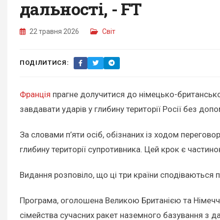
дальності, - FT
22 травня 2026
Світ
ПОДІЛИТИСЯ:
Франція
прагне долучитися до німецько-британськог
завдавати ударів у глибину території Росії без до
За словами п’яти осіб, обізнаних із ходом перегово
глибину території супротивника. Цей крок є части
Видання розповіло, що ці три країни сподіваються 
Програма, оголошена Великою Британією та Німеччин
сімейства сучасних ракет наземного базування з дал