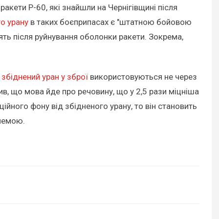
акети Р-60, які знайшли на Чернігівщині після
о урану
в таких боєприпасах є "штатною бойовою
ять після руйнування оболонки ракети. Зокрема,
о
збіднений уран у зброї
використовуються не через
в, що мова йде про речовину, що у 2,5 рази міцніша
ійного фону від збідненого урану, то він становить
блемою.