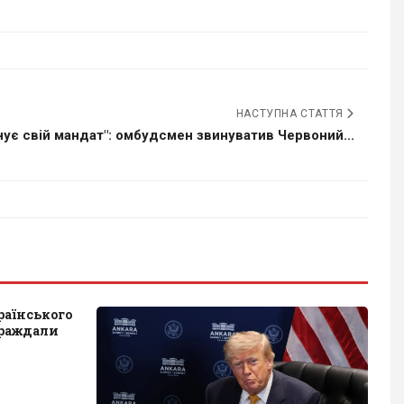
НАСТУПНА СТАТТЯ
нує свій мандат": омбудсмен звинуватив Червоний...
раїнського
траждали