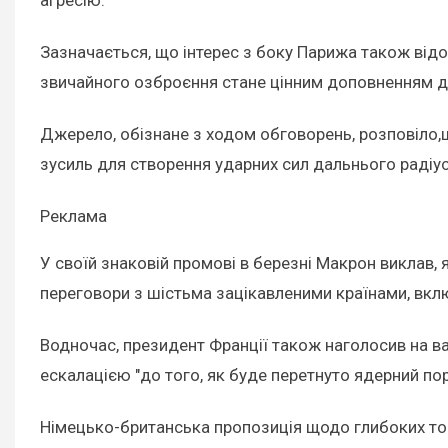
Зазначається, що інтерес з боку Парижа також ві
звичайного озброєння стане цінним доповненням д
Джерело, обізнане з ходом обговорень, розповіло,
зусиль для створення ударних сил дальнього радіус
Реклама
У своїй знаковій промові в березні Макрон виклав
переговори з шістьма зацікавленими країнами, вк
Водночас, президент Франції також наголосив на ва
ескалацією "до того, як буде перетнуто ядерний порі
Німецько-британська пропозиція щодо глибоких точ