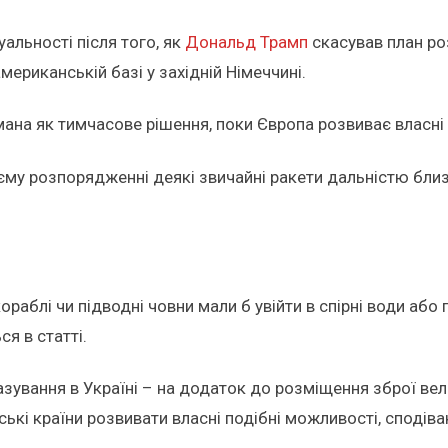
уальності після того, як
Дональд Трамп
скасував план ро
мериканській базі у західній Німеччині.
ана як тимчасове рішення, поки Європа розвиває власні
єму розпорядженні деякі звичайні ракети дальністю близ
ораблі чи підводні човни мали б увійти в спірні води або 
ся в статті.
ання в Україні – на додаток до розміщення зброї велик
ські країни розвивати власні подібні можливості, споді