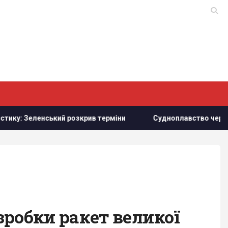
ський розкрив терміни
Судноплавство через Баб-ель-Ман
зробки ракет великої