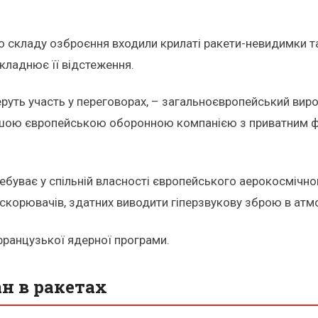
о складу озброєння входили крилаті ракети-невидимки та
кладнює її відстеження.
руть участь у переговорах, – загальноєвропейський вир
ершою європейською оборонною компанією з приватним ф
ебуває у спільній власності європейського аерокосмічног
скорювачів, здатних виводити гіперзвукову зброю в атм
французької ядерної програми.
н в ракетах