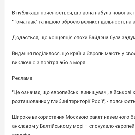
В публікації пояснюється, що вона набула нової акт
"Томагавк" та іншою зброєю великої дальності, на а
Додається, що концепція епохи Байдена була задум
Видання поділилося, що країни Європи мають у сво
виключно з повітря або з моря.
Реклама
"Це означає, що європейські винищувачі, військові к
розташованих у глибині території Росії", - пояснюєть
Широке використання Москвою ракет наземного базув
анклавом у Балтійському морі – спонукало європей
агресію.