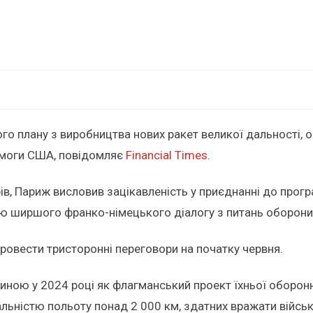
о плану з виробництва нових ракет великої дальності, 
помоги США, повідомляє
Financial Times
.
рів, Париж висловив зацікавленість у приєднанні до прог
ною ширшого франко-німецького діалогу з питань оборони
провести тристоронні переговори на початку червня.
ою у 2024 році як флагманський проект їхньої оборонної
ьністю польоту понад 2 000 км, здатних вражати військові