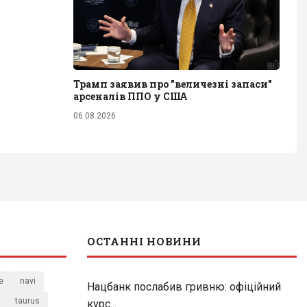
Трамп заявив про "величезні запаси"
арсеналів ППО у США
06.08.2026
ОСТАННІ НОВИНИ
e
navi
Нацбанк послабив гривню: офіційний
taurus
курс...