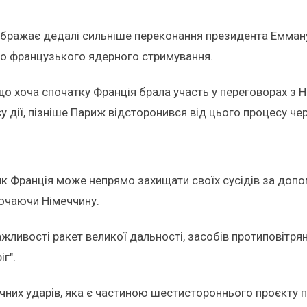
дображає дедалі сильніше переконання президента Емман
о французького ядерного стримування.
що хоча спочатку Франція брала участь у переговорах з
у дії, пізніше Париж відсторонився від цього процесу ч
, як Франція може непрямо захищати своїх сусідів за до
лючаючи Німеччину.
жливості ракет великої дальності, засобів протиповітря
г".
них ударів, яка є частиною шестистороннього проєкту 