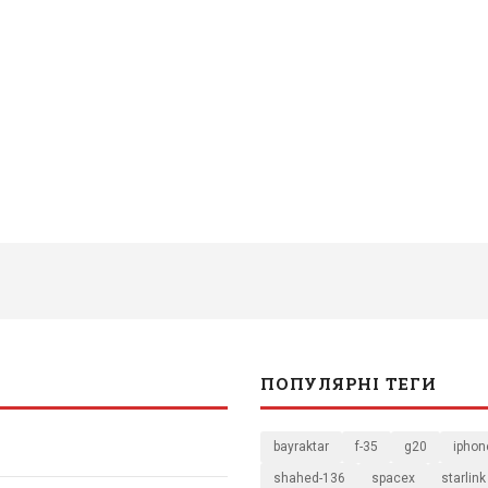
ПОПУЛЯРНІ ТЕГИ
bayraktar
f-35
g20
iphon
shahed-136
spacex
starlink