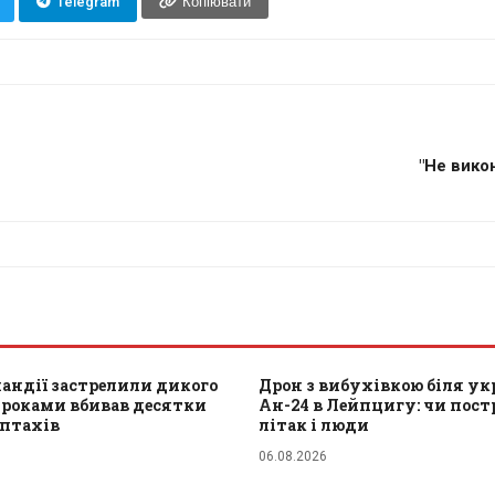
Telegram
Копіювати
"Не вико
ландії застрелили дикого
Дрон з вибухівкою біля ук
 роками вбивав десятки
Ан-24 в Лейпцигу: чи пос
 птахів
літак і люди
06.08.2026