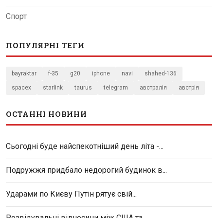
Спорт
ПОПУЛЯРНІ ТЕГИ
bayraktar
f-35
g20
iphone
navi
shahed-136
spacex
starlink
taurus
telegram
австралія
австрія
ОСТАННІ НОВИНИ
Сьогодні буде найспекотніший день літа -...
Подружжя придбало недорогий будинок в...
Ударами по Києву Путін рятує свій...
Розвідувальні відносини між США та...