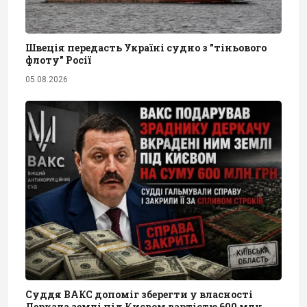
Швеція передасть Україні судно з "тіньового
флоту" Росії
05.08.2026
Суддя ВАКС допоміг зберегти у власності
Деркача землі під Києвом вартістю 600 млн