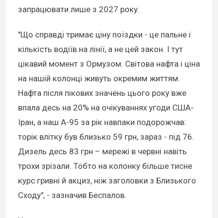
запрацювати лише з 2027 року.
"Що справді тримає ціну поїздки - це пальне і
кількість водіїв на лінії, а не цей закон. І тут
цікавий момент з Ормузом. Світова нафта і ціна
на нашій колонці живуть окремим життям.
Нафта після пікових значень цього року вже
впала десь на 20% на очікуваннях угоди США-
Іран, а наш А-95 за рік навпаки подорожчав:
торік влітку був близько 59 грн, зараз - під 76.
Дизель десь 83 грн – мережі в червні навіть
трохи зрізали. Тобто на колонку більше тисне
курс гривні й акциз, ніж заголовки з Близького
Сходу", - зазначив Беспалов.