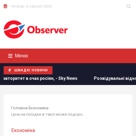
Четвер, 6 серпня 2026
Меню
ШВИДКІ НОВИНИ
сіян, - Sky News
Розвідувальні відносини між США та Укр
Головна
›
Економіка
›
Ціна на поїздки в таксі може подорожчати:...
Економіка