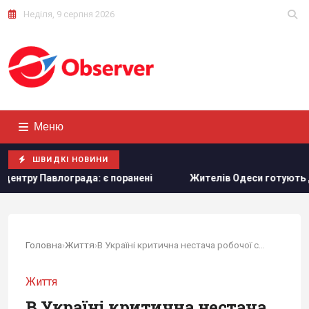
Неділя, 9 серпня 2026
Меню
ШВИДКІ НОВИНИ
оранені
Жителів Одеси готують до захисту міста від рос
Головна
›
Життя
›
В Україні критична нестача робочої сили:...
Життя
В Україні критична нестача