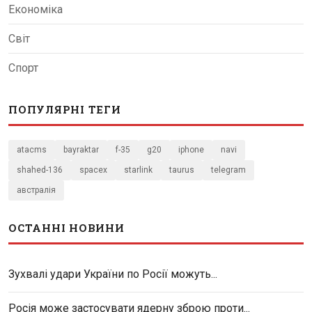
Економіка
Світ
Спорт
ПОПУЛЯРНІ ТЕГИ
atacms
bayraktar
f-35
g20
iphone
navi
shahed-136
spacex
starlink
taurus
telegram
австралія
ОСТАННІ НОВИНИ
Зухвалі удари України по Росії можуть...
Росія може застосувати ядерну зброю проти...