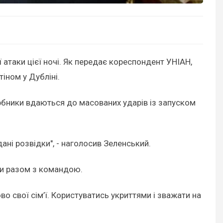
атаки цієї ночі. Як передає кореспондент УНІАН,
іном у Дубліні.
гарбники вдаються до масованих ударів із запуском
ані розвідки", - наголосив Зеленський.
ни разом з командою.
о свої сім’ї. Користуватись укриттями і зважати на