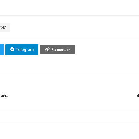
тріл
Telegram
Копіювати
ий...
В