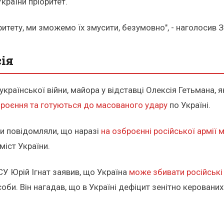
країни пріоритет.
оритету, ми зможемо їх змусити, безумовно", - наголосив 
ія
країнської війни, майора у відставці Олексія Гетьмана, я
роєння та готуються до масованого удару
по Україні.
ни повідомляли, що наразі
на озброєнні російської армії 
міст України.
СУ Юрій Ігнат заявив, що Україна
може збивати російські
соби. Він нагадав, що в Україні дефіцит зенітно керованих