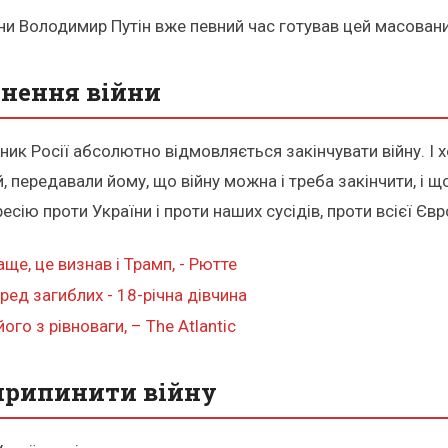
ійни Володимир Путін вже певний час готував цей масован
инення війни
івник Росії абсолютно відмовляється закінчувати війну. І
ередавали йому, що війну можна і треба закінчити, і що м
сію проти України і проти наших сусідів, проти всієї Євр
ще, це визнав і Трамп, - Рютте
ред загиблих - 18-річна дівчина
го з рівноваги, – The Atlantic
 припинити війну