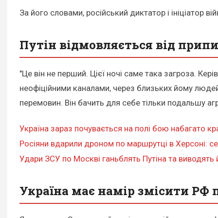
За його словами, російський диктатор і ініціатор в
Путін відмовляється від прип
"Це він не перший. Цієї ночі саме така загроза. Кер
неофіційними каналами, через близьких йому людей, п
перемовин. Він бачить для себе тільки подальшу агре
Україна зараз почувається на полі бою набагато кра
Росіяни вдарили дроном по маршрутці в Херсоні: се
Удари ЗСУ по Москві ганьблять Путіна та виводять йо
Україна має намір змісити РФ