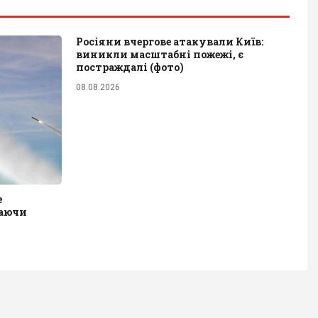
Росіяни вчергове атакували Київ:
виникли масштабні пожежі, є
постраждалі (фото)
08.08.2026
е
шаючи