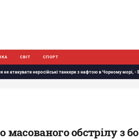
ІКА
СВІТ
СПОРТ
сійські танкери з нафтою в Чорному морі, - Bloomberg
У
го масованого обстрілу з бо