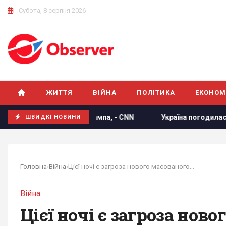
Субота, 8 серпня 2026
ЖИТТЯ
ВІЙНА
ПОЛІТИКА
ЕКОНОМ
тити Трампа, - CNN
Україна погодилася не атакувати неро
ШВИДКІ НОВИНИ
Головна
›
Війна
›
Цієї ночі є загроза нового масованого обстрілу...
Війна
Цієї ночі є загроза ново