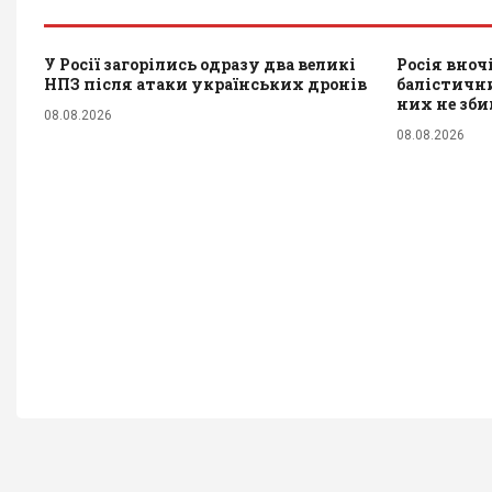
У Росії загорілись одразу два великі
Росія вноч
НПЗ після атаки українських дронів
балістичн
них не зб
08.08.2026
08.08.2026