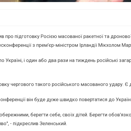
в про підготовку Росією масованої ракетної та дронової 
есконференції з прем’єр-міністром Ірландії Мікхолом Март
по Україні, і один або два рази на тиждень російські за
овку чергового такого російського масованого удару. Є д
сконференції він буде дуже швидко повертатися до Украї
ережними, берегти себе, своїх дітей. Берегти обов’язков
во", - підкреслив Зеленський.