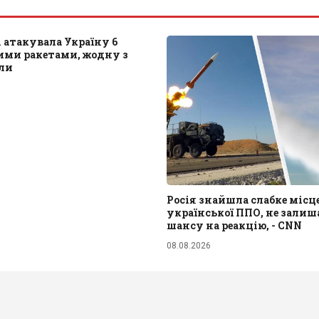
і атакувала Україну 6
ими ракетами, жодну з
или
Росія знайшла слабке місц
української ППО, не зали
шансу на реакцію, - CNN
08.08.2026