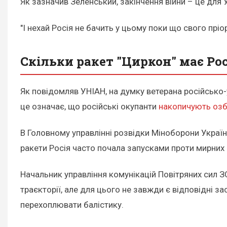
Як зазначив Зеленський, закінчення війни – це для У
"І нехай Росія не бачить у цьому поки що свого прі
Скільки ракет "Циркон" має Рос
Як повідомляв УНІАН, на думку ветерана російсько-у
це означає, що російські окупанти
накопичують озб
В Головному управлінні розвідки Міноборони Украї
ракети Росія часто почала запусками проти мирних 
Начальник управління комунікацій Повітряних сил З
траєкторії, але для цього не завжди є відповідні за
перехоплювати балістику.