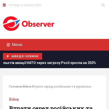
Четвер, 6 серпня 2026
Меню
ШВИДКІ НОВИНИ
О через загрозу Росії зросла на 250%
Стефанішиній обрал
Головна
›
Війна
›
Втрати серед російських та українських...
Війна
Втрати серед російських та