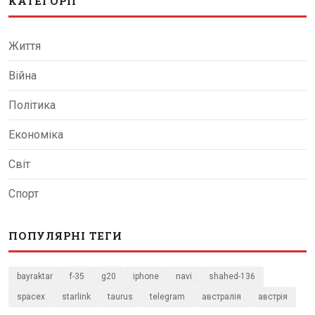
КАТЕГОРІЇ
Життя
Війна
Політика
Економіка
Світ
Спорт
ПОПУЛЯРНІ ТЕГИ
bayraktar
f-35
g20
iphone
navi
shahed-136
spacex
starlink
taurus
telegram
австралія
австрія