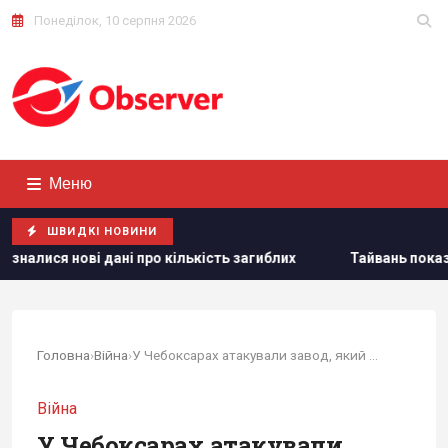
Понеділок, 10 серпня 2026
Меню
ШВИДКІ НОВИНИ
о кількість загиблих
Тайвань показав під час військових 
Головна
›
Війна
›
У Чебоксарах атакували завод, який забезпечує...
Війна
У Чебоксарах атакували