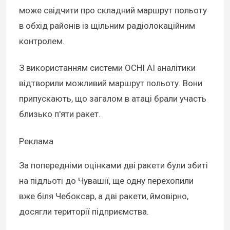
може свідчити про складний маршрут польоту
в обхід районів із щільним радіолокаційним
контролем.
З використанням системи OCHI AI аналітики
відтворили можливий маршрут польоту. Вони
припускають, що загалом в атаці брали участь
близько п'яти ракет.
Реклама
За попередніми оцінками дві ракети були збиті
на підльоті до Чувашії, ще одну перехопили
вже біля Чебоксар, а дві ракети, ймовірно,
досягли території підприємства.