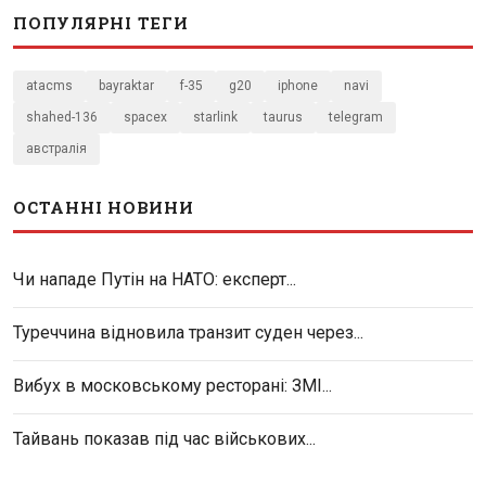
ПОПУЛЯРНІ ТЕГИ
atacms
bayraktar
f-35
g20
iphone
navi
shahed-136
spacex
starlink
taurus
telegram
австралія
ОСТАННІ НОВИНИ
Чи нападе Путін на НАТО: експерт...
Туреччина відновила транзит суден через...
Вибух в московському ресторані: ЗМІ...
Тайвань показав під час військових...