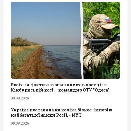
Росіяни фактично опинилися в пастці на
Кінбурнській косі, - командир ОТУ "Одеса"
09.08.2026
Україна поставила на коліна бізнес-імперію
найбагатшої жінки Росії, - NYT
09.08.2026