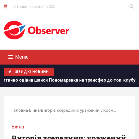
П'ятниця, 7 серпня 2026
Меню
ШВИДКІ НОВИНИ
шанси Пономаренка на трансфер до топ-клубу
Іспанія вика
Головна
›
Війна
›
Вигорів зсередини: уражений у Кронштадті...
Війна
Вигорів зсередини: уражений