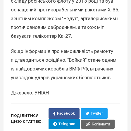
складу російського флоту у 2013 році та був
оснащений протикорабельними ракетами Х-35,
зенітним комплексом "Редут", артилерійським і
протичовновим озброєнням, а також міг
базувати гелікоптер Ка-27.
Якщо інформація про неможливість ремонту
підтвердиться офіційно, "Бойкий" стане одним
із найдорожчих кораблів ВМФ РФ, втрачених
унаслідок ударів українських безпілотників.
Джерело: УНІАН
Facebook
Twitter
ПОДІЛИТИСЯ
ЦІЄЮ СТАТТЕЮ:
Telegram
Копіювати