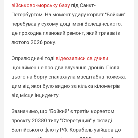
військово-морську базу
під Санкт-
Петербургом. На момент удару корвет "Бойкий"
перебував у сухому доці імені Вєлєщінського,
де проходив плановий ремонт, який тривав із
лютого 2026 року.
Оприлюднені тоді
відеозаписи свідчили
щонайменше про два влучання дронів. Після
цього на борту спалахнула масштабна пожежа,
дим від якої було видно за кілька кілометрів
від місця інциденту.
Зазначимо, що "Бойкий" є третім корветом
проєкту 20380 типу "Стерегущий" у складі
Балтійського флоту РФ. Корабель увійшов до