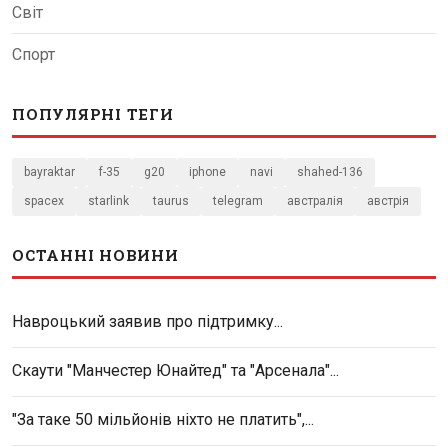
Світ
Спорт
ПОПУЛЯРНІ ТЕГИ
bayraktar
f-35
g20
iphone
navi
shahed-136
spacex
starlink
taurus
telegram
австралія
австрія
ОСТАННІ НОВИНИ
Навроцький заявив про підтримку...
Скаути "Манчестер Юнайтед" та "Арсенала"...
"За таке 50 мільйонів ніхто не платить",...