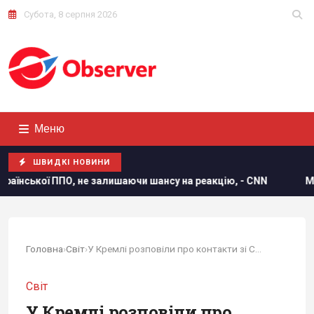
Субота, 8 серпня 2026
Меню
ШВИДКІ НОВИНИ
ППО, не залишаючи шансу на реакцію, - CNN
Мелоні відреа
Головна
›
Світ
›
У Кремлі розповіли про контакти зі США щодо...
Світ
У Кремлі розповіли про