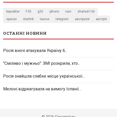
bayraktar
f-35
g20
iphone
navi
shahed-136
spacex
starlink
taurus
telegram
австралія
австрія
ОСТАННІ НОВИНИ
Росія вночі атакувала Україну 6...
"Сміливо і мужньо": ЗМІ розкрили, хто...
Росія знайшла слабке місце української...
Мелоні відреагувала на вимогу Іспанії...
© 2026 Спостерігач