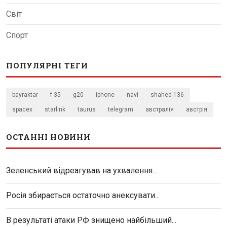
Світ
Спорт
ПОПУЛЯРНІ ТЕГИ
bayraktar
f-35
g20
iphone
navi
shahed-136
spacex
starlink
taurus
telegram
австралія
австрія
ОСТАННІ НОВИНИ
Зеленський відреагував на ухвалення...
Росія збирається остаточно анексувати...
В результаті атаки РФ знищено найбільший...