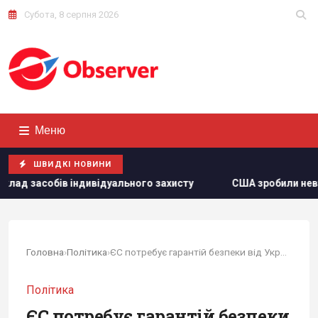
Субота, 8 серпня 2026
Меню
ШВИДКІ НОВИНИ
уального захисту
США зробили невтішний прогноз щодо е
Головна
›
Політика
›
ЄС потребує гарантій безпеки від України, – МЗС Естонії
Політика
ЄС потребує гарантій безпеки