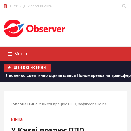
П'ятниця, 7 серпня 2026
Меню
ШВИДКІ НОВИНИ
о скептично оцінив шанси Пономаренка на трансфер до топ-клубу
Головна
›
Війна
›
У Києві працює ППО, зафіксовано падіння уламків
Війна
У Києві працює ППО,