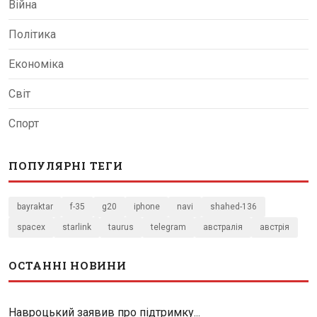
Війна
Політика
Економіка
Світ
Спорт
ПОПУЛЯРНІ ТЕГИ
bayraktar
f-35
g20
iphone
navi
shahed-136
spacex
starlink
taurus
telegram
австралія
австрія
ОСТАННІ НОВИНИ
Навроцький заявив про підтримку...