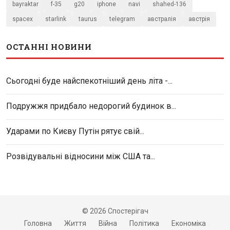
bayraktar
f-35
g20
iphone
navi
shahed-136
spacex
starlink
taurus
telegram
австралія
австрія
ОСТАННІ НОВИНИ
Сьогодні буде найспекотніший день літа -...
Подружжя придбало недорогий будинок в...
Ударами по Києву Путін рятує свій...
Розвідувальні відносини між США та...
© 2026 Спостерігач
Головна
Життя
Війна
Політика
Економіка