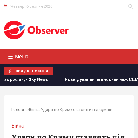
Четвер, 6 серпня 2026
Меню
ШВИДКІ НОВИНИ
Розвідувальні відносини між США та Україною значно покра
Головна
›
Війна
›
Удари по Криму ставлять під сумнів найбільшу...
Війна
Удари по Криму ставлять під