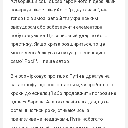
"Створивши собі образ героїчного лідера, який
повернув півострів у його "рідну гавань", він
тепер не в змозі запобігти українським
авіаударам або забезпечити елементарні
побутові умови. Це серйозний удар по його
престижу. Якщо криза розшириться, то це
може дестабілізувати ситуацію всередині
самої Росії", – пише автор.
Він розмірковує про те, як Путін відреагує на
катастрофу, що розгортається, чи зробить він
кроки до ескалації або продовжить погрози на
адресу Європи. Але також він нагадав, що в
останні чотири роки, стикаючись із
принизливими невдачами, Путін набагато
частіше схильний до мовчазного відступу.