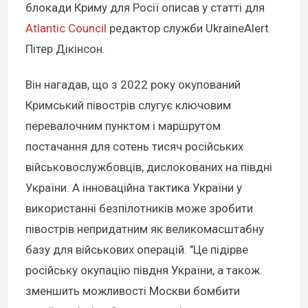
блокади Криму для Росії описав у статті для
Atlantic Council
редактор служби UkraineAlert
Пітер Дікінсон.
Він нагадав, що з 2022 року окупований
Кримський півострів слугує ключовим
перевалочним пунктом і маршрутом
постачання для сотень тисяч російських
військовослужбовців, дислокованих на півдні
України. А інноваційна тактика України у
використанні безпілотників може зробити
півострів непридатним як великомасштабну
базу для військових операцій. "Це підірве
російську окупацію півдня України, а також
зменшить можливості Москви бомбити