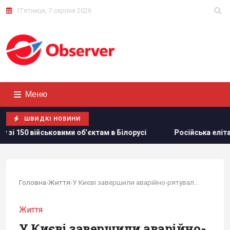
П'ятниця, 7 серпня 2026
Меню
ШВИДКІ НОВИНИ
обʼєктам в Білорусі
Російська еліта боїться ФСБ, яка де
Головна
›
Життя
›
У Києві завершили аварійно-рятувальні роботи,...
Життя
У Києві завершили аварійно-