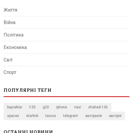
Життя
Війна
Політика
Економіка
Світ
Спорт
ПОПУЛЯРНІ ТЕГИ
bayraktar
f-35
g20
iphone
navi
shahed-136
spacex
starlink
taurus
telegram
австралія
австрія
ОСТАННІ НОВИНИ