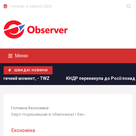
Четвер, 6 серпня 2026
Меню
ШВИДКІ НОВИНИ
, - TWZ
КНДР перекинула до Росії понад 100 ракет: в ISW
Головна
›
Економіка
›
Євро подешевшав в обмінниках і банках: курс...
Економіка