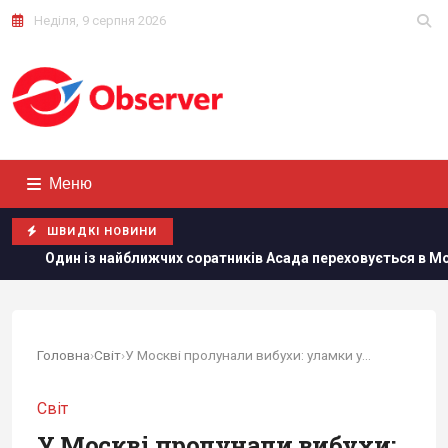
Неділя, 9 серпня 2026
Меню
ШВИДКІ НОВИНИ
 найближчих соратників Асада переховується в Москві, - The Te
Головна
›
Світ
›
У Москві пролунали вибухи: уламки ударного...
Світ
У Москві пролунали вибухи: