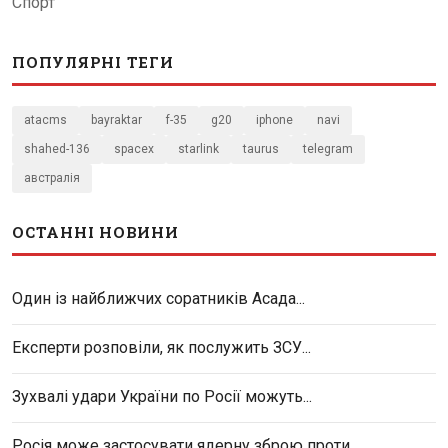
Спорт
ПОПУЛЯРНІ ТЕГИ
atacms
bayraktar
f-35
g20
iphone
navi
shahed-136
spacex
starlink
taurus
telegram
австралія
ОСТАННІ НОВИНИ
Один із найближчих соратників Асада...
Експерти розповіли, як послужить ЗСУ...
Зухвалі удари України по Росії можуть...
Росія може застосувати ядерну зброю проти...