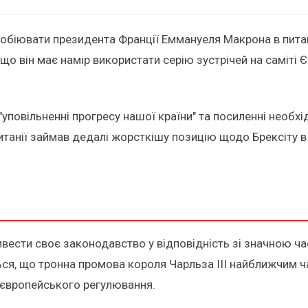
обіювати президента Франції Еммануеля Макрона в питан
що він має намір використати серію зустрічей на саміті 
"уповільненні прогресу нашої країни" та посиленні необх
ританії займав дедалі жорсткішу позицію щодо Брексіту в 
ивести своє законодавство у відповідність зі значною ч
ься, що тронна промова короля Чарльза III найближчим 
 європейського регулювання.