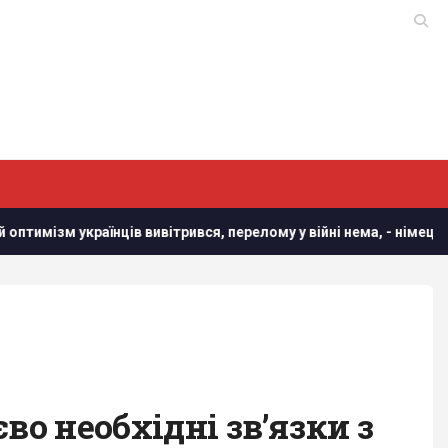
вивітрився, перелому у війні нема, - німецький оглядач
У
во необхідні зв’язки з