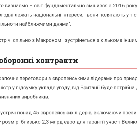
айте визнаємо – світ фундаментально змінився з 2016 рок
огодні лежать національні інтереси, і вони полягають у т
спільноти найближчими днями".
стрічі спільно з Макроном і зустрінеться з кількома інш
 оборонні контракти
розпочне переговори з європейськими лідерами про приєд
істр у підсумку укладе угоду, від Британії буде потрібна
чизняних виробників.
устрічі понад 45 європейських лідерів, включаючи през
озмірі близько 2,3 млрд євро для гарантії участі Велико