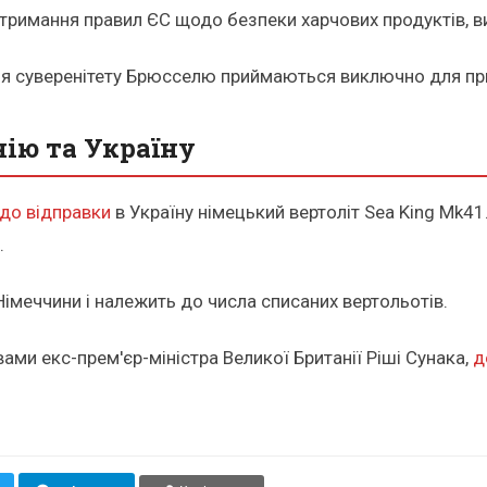
римання правил ЄС щодо безпеки харчових продуктів, вик
ння суверенітету Брюсселю приймаються виключно для пр
ію та Україну
 до відправки
в Україну німецький вертоліт Sea King Mk4
.
імеччини і належить до числа списаних вертольотів.
вами екс-прем'єр-міністра Великої Британії Ріші Сунака,
д