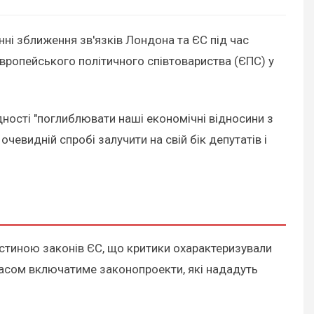
ні зближення зв'язків Лондона та ЄС під час
Європейського політичного співтовариства (ЄПС) у
ідності "поглиблювати наші економічні відносини з
очевидній спробі залучити на свій бік депутатів і
астиною законів ЄС, що критики охарактеризували
часом включатиме законопроекти, які нададуть