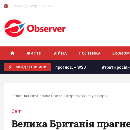
П'ятниця, 7 серпня 2026
ЖИТТЯ
ВІЙНА
ПОЛІТИКА
ЕКОНОМ
 новий прогноз, – WSJ
Втрати росіян в Україні сягнули но
ШВИДКІ НОВИНИ
Головна
›
Світ
›
Велика Британія прагне союзу з Європою, їй...
Світ
Велика Британія прагне 