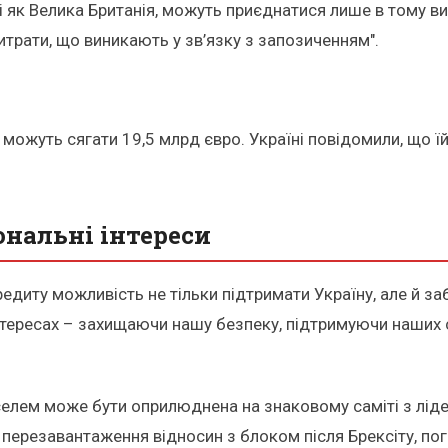
кі як Велика Британія, можуть приєднатися лише в тому в
итрати, що виникають у зв’язку з запозиченням".
 можуть сягати 19,5 млрд євро. Україні повідомили, що ї
ональні інтереси
кредиту можливість не тільки підтримати Україну, але й 
інтересах – захищаючи нашу безпеку, підтримуючи наших 
елем може бути оприлюднена на знаковому саміті з лідер
я перезавантаження відносин з блоком після Брексіту, по