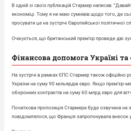
В одній зі своїх публікацій Стармер написав: "Дав
економіці. Тому я не маю сумнівів щодо того, де сь
просувати це на зустрічі Європейської політичної 
Очікується, що британський прем'єр проведе дві зу
Фінансова допомога Україні та
На зустрічі в рамках ЄПС Стармер також офіційно 
України на суму 90 мільярдів євро. Якщо прем'єр-мін
оборонних контрактів на суму 60 млрд євро для віт
Початкова пропозиція Стармера буде озвучена на з
повідомлялося, що Франція запропонувала внесок у р