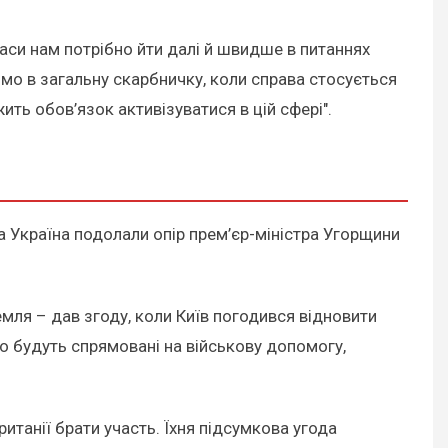
аси нам потрібно йти далі й швидше в питаннях
мо в загальну скарбничку, коли справа стосується
ить обов’язок активізуватися в цій сфері".
а Україна подолали опір прем’єр-міністра Угорщини
ля – дав згоду, коли Київ погодився відновити
о будуть спрямовані на військову допомогу,
танії брати участь. Їхня підсумкова угода