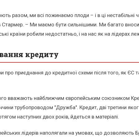
ть разом, ми всі пожинаємо плоди – і в ці нестабільні ч
 Стармер. – Ми маємо бути сильнішими. Ми багато вноси
ькі країни робили недостатньо, і на нас як на лідерах леж
ування кредиту
и про приєднання до кредитної схеми після того, як ЄС т
 якого вважають найближчим європейським союзником Крем
ччини трубопроводом "Дружба". Кредит, дві третини яког
тягом наступних двох років, йдеться в матеріалі.
йських лідерів наполягали на умовах, що дозволяють Бри