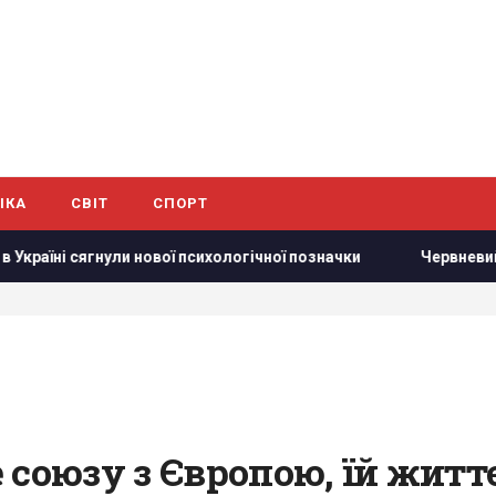
ІКА
СВІТ
СПОРТ
вої психологічної позначки
Червневий оптимізм українців 
союзу з Європою, їй життє