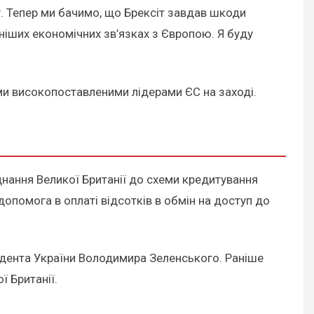
у. Тепер ми бачимо, що Брексіт завдав шкоди
існіших економічних зв’язках з Європою. Я буду
ими високопоставленими лідерами ЄС на заході.
нання Великої Британії до схеми кредитування
 допомога в оплаті відсотків в обмін на доступ до
идента України Володимира Зеленського. Раніше
ї Британії.