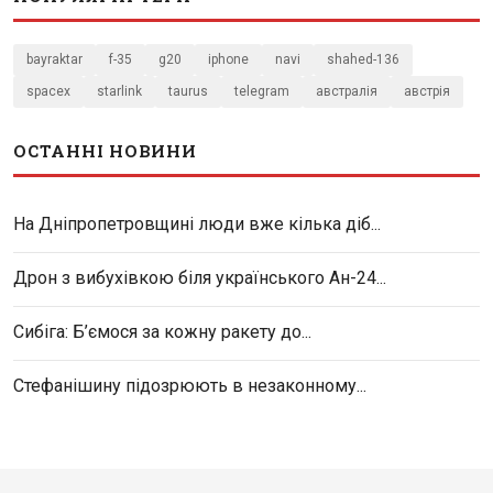
bayraktar
f-35
g20
iphone
navi
shahed-136
spacex
starlink
taurus
telegram
австралія
австрія
ОСТАННІ НОВИНИ
На Дніпропетровщині люди вже кілька діб...
Дрон з вибухівкою біля українського Ан-24...
Сибіга: Б’ємося за кожну ракету до...
Стефанішину підозрюють в незаконному...