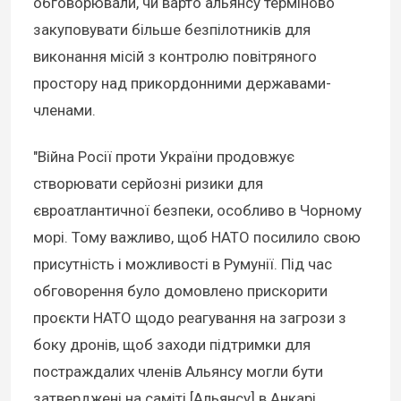
обговорювали, чи варто альянсу терміново
закуповувати більше безпілотників для
виконання місій з контролю повітряного
простору над прикордонними державами-
членами.
"Війна Росії проти України продовжує
створювати серйозні ризики для
євроатлантичної безпеки, особливо в Чорному
морі. Тому важливо, щоб НАТО посилило свою
присутність і можливості в Румунії. Під час
обговорення було домовлено прискорити
проєкти НАТО щодо реагування на загрози з
боку дронів, щоб заходи підтримки для
постраждалих членів Альянсу могли бути
затверджені на саміті [Альянсу] в Анкарі