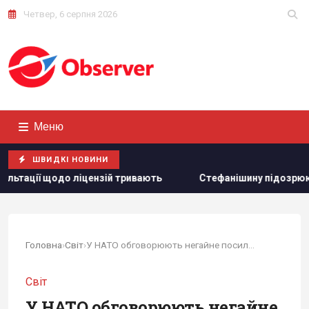
Четвер, 6 серпня 2026
Меню
ШВИДКІ НОВИНИ
зій тривають
Стефанішину підозрюють в незаконному збаг
Головна
›
Світ
›
У НАТО обговорюють негайне посилення захисту...
Світ
У НАТО обговорюють негайне