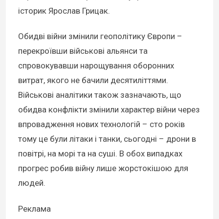
історик Ярослав Грицак.
Обидві війни змінили геополітику Європи –
перекроївши військові альянси та
спровокувавши нарощування оборонних
витрат, якого не бачили десятиліттями.
Військові аналітики також зазначають, що
обидва конфлікти змінили характер війни через
впровадження нових технологій – сто років
тому це були літаки і танки, сьогодні – дрони в
повітрі, на морі та на суші. В обох випадках
прогрес робив війну лише жорстокішою для
людей.
Реклама