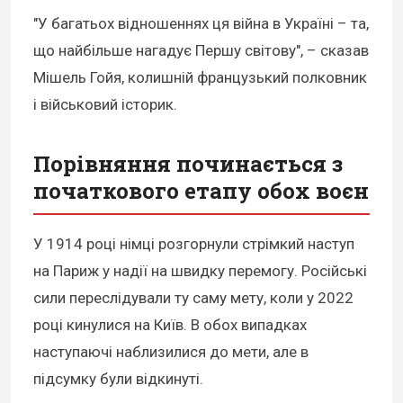
"У багатьох відношеннях ця війна в Україні – та,
що найбільше нагадує Першу світову", – сказав
Мішель Гойя, колишній французький полковник
і військовий історик.
Порівняння починається з
початкового етапу обох воєн
У 1914 році німці розгорнули стрімкий наступ
на Париж у надії на швидку перемогу. Російські
сили переслідували ту саму мету, коли у 2022
році кинулися на Київ. В обох випадках
наступаючі наблизилися до мети, але в
підсумку були відкинуті.