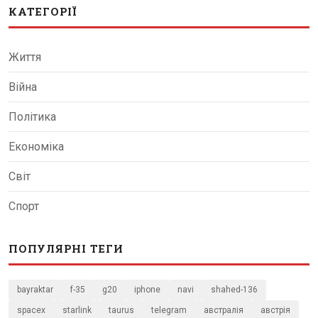
КАТЕГОРІЇ
Життя
Війна
Політика
Економіка
Світ
Спорт
ПОПУЛЯРНІ ТЕГИ
bayraktar
f-35
g20
iphone
navi
shahed-136
spacex
starlink
taurus
telegram
австралія
австрія