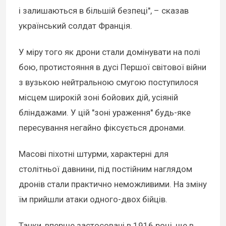
і залишаються в більшій безпеці", – сказав
український солдат Франція.
У міру того як дрони стали домінувати на полі
бою, протистояння в дусі Першої світової війни
з вузькою нейтральною смугою поступилося
місцем широкій зоні бойових дій, усіяній
бліндажами. У цій "зоні ураження" будь-яке
пересування негайно фіксується дронами.
Масові піхотні штурми, характерні для
столітньої давнини, під постійним наглядом
дронів стали практично неможливими. На зміну
їм прийшли атаки одного-двох бійців.
Танки, вперше застосовані в 1916 році, ще в