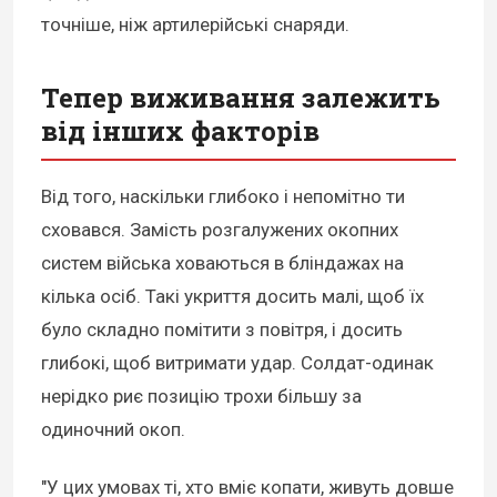
точніше, ніж артилерійські снаряди.
Тепер виживання залежить
від інших факторів
Від того, наскільки глибоко і непомітно ти
сховався. Замість розгалужених окопних
систем війська ховаються в бліндажах на
кілька осіб. Такі укриття досить малі, щоб їх
було складно помітити з повітря, і досить
глибокі, щоб витримати удар. Солдат-одинак
нерідко риє позицію трохи більшу за
одиночний окоп.
"У цих умовах ті, хто вміє копати, живуть довше