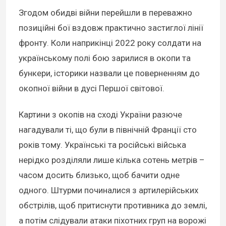
Згодом обидві війни перейшли в переважно
позиційні бої вздовж практично застиглої лінії
фронту. Коли наприкінці 2022 року солдати на
українському полі бою зарилися в окопи та
бункери, історики назвали це поверненням до
окопної війни в дусі Першої світової.
Картини з окопів на сході України разюче
нагадували ті, що були в північній Франції сто
років тому. Українські та російські війська
нерідко розділяли лише кілька сотень метрів –
часом досить близько, щоб бачити одне
одного. Штурми починалися з артилерійських
обстрілів, щоб притиснути противника до землі,
а потім слідували атаки піхотних груп на ворожі