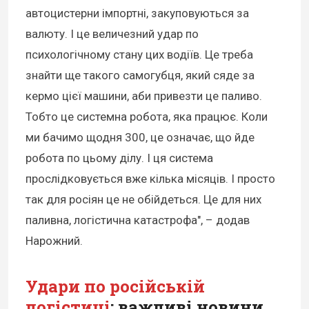
автоцистерни імпортні, закуповуються за
валюту. І це величезний удар по
психологічному стану цих водіїв. Це треба
знайти ще такого самогубця, який сяде за
кермо цієї машини, аби привезти це паливо.
Тобто це системна робота, яка працює. Коли
ми бачимо щодня 300, це означає, що йде
робота по цьому ділу. І ця система
прослідковується вже кілька місяців. І просто
так для росіян це не обійдеться. Це для них
паливна, логістична катастрофа", – додав
Нарожний.
Удари по російській
логістиці
: важливі новини