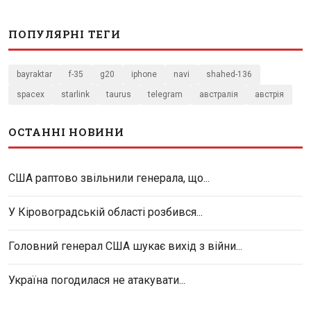
ПОПУЛЯРНІ ТЕГИ
bayraktar
f-35
g20
iphone
navi
shahed-136
spacex
starlink
taurus
telegram
австралія
австрія
ОСТАННІ НОВИНИ
США раптово звільнили генерала, що...
У Кіровоградській області розбився...
Головний генерал США шукає вихід з війни...
Україна погодилася не атакувати...