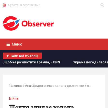
Субота, 8 серпня 2026
Меню
ШВИДКІ НОВИНИ
ютити Трампа, - CNN
Україна погодилася не атакувати нер
Головна
›
Війна
›
Щодня зникає колона довжиною 5 км: експерт...
Війна
Щодня зникає колона