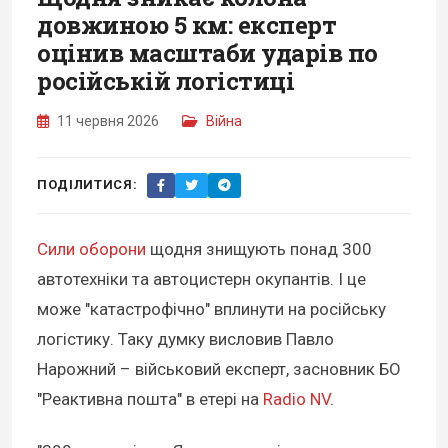
довжиною 5 км: експерт
оцінив масштаби ударів по
російській логістиці
11 червня 2026
Війна
ПОДІЛИТИСЯ:
Сили оборони
щодня знищують понад 300
автотехніки та автоцистерн окупантів. І це
може "катастрофічно" вплинути на російську
логістику. Таку думку висловив Павло
Нарожний – військовий експерт, засновник БО
"Реактивна пошта" в етері на
Radio NV
.