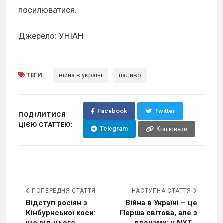
посилюватися.
Джерело: УНІАН
ТЕГИ:
війна в україні
паливо
Facebook
Twitter
ПОДІЛИТИСЯ
ЦІЄЮ СТАТТЕЮ:
Telegram
Копіювати
ПОПЕРЕДНЯ СТАТТЯ
НАСТУПНА СТАТТЯ
Відступ росіян з
Війна в Україні – це
Кінбурнської коси:
Перша світова, але з
що від цього
дронами: у NYT...