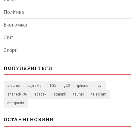
Політика
Економіка
Світ
Спорт
ПОПУЛЯРНІ ТЕГИ
atacms
bayraktar
f-35
g20
iphone
navi
shahed-136
spacex
starlink
taurus
telegram
австралія
ОСТАННІ НОВИНИ