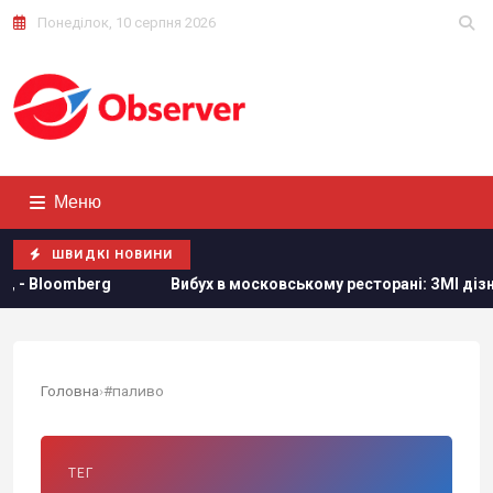
Понеділок, 10 серпня 2026
Меню
ШВИДКІ НОВИНИ
oomberg
Вибух в московському ресторані: ЗМІ дізналися н
Головна
›
#паливо
ТЕГ