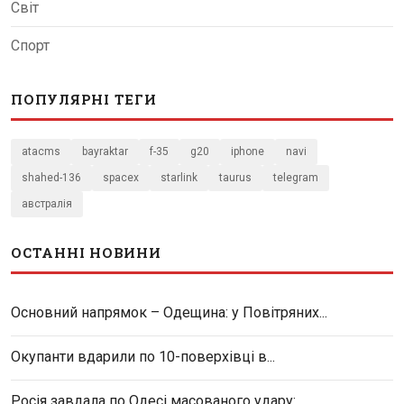
Світ
Спорт
ПОПУЛЯРНІ ТЕГИ
atacms
bayraktar
f-35
g20
iphone
navi
shahed-136
spacex
starlink
taurus
telegram
австралія
ОСТАННІ НОВИНИ
Основний напрямок – Одещина: у Повітряних...
Окупанти вдарили по 10-поверхівці в...
Росія завдала по Одесі масованого удару:...