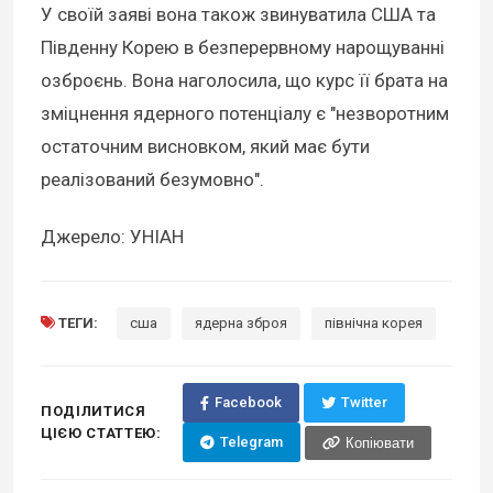
У своїй заяві вона також звинуватила США та
Південну Корею в безперервному нарощуванні
озброєнь. Вона наголосила, що курс її брата на
зміцнення ядерного потенціалу є "незворотним
остаточним висновком, який має бути
реалізований безумовно".
Джерело: УНІАН
ТЕГИ:
сша
ядерна зброя
північна корея
Facebook
Twitter
ПОДІЛИТИСЯ
ЦІЄЮ СТАТТЕЮ:
Telegram
Копіювати