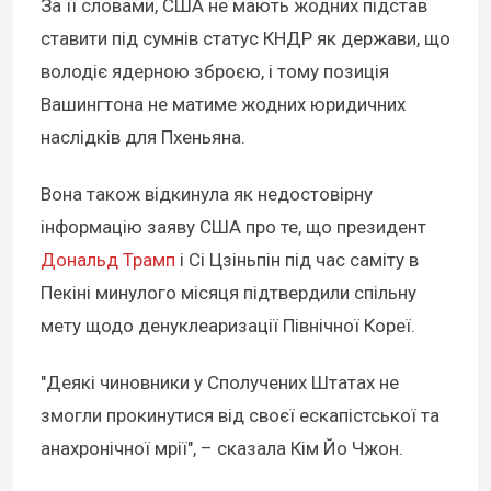
За її словами, США не мають жодних підстав
ставити під сумнів статус КНДР як держави, що
володіє ядерною зброєю, і тому позиція
Вашингтона не матиме жодних юридичних
наслідків для Пхеньяна.
Вона також відкинула як недостовірну
інформацію заяву США про те, що президент
Дональд Трамп
і Сі Цзіньпін під час саміту в
Пекіні минулого місяця підтвердили спільну
мету щодо денуклеаризації Північної Кореї.
"Деякі чиновники у Сполучених Штатах не
змогли прокинутися від своєї ескапістської та
анахронічної мрії", – сказала Кім Йо Чжон.