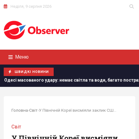
Неділя, 9 серпня 2026
Меню
ШВИДКІ НОВИНИ
сованого удару: немає світла та води, багато постраждалих
Головна
›
Світ
›
У Північній Кореї висміяли заклик США до...
Світ
У Північній Кореї висміяли