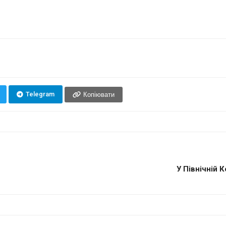
Telegram
Копіювати
У Північній 