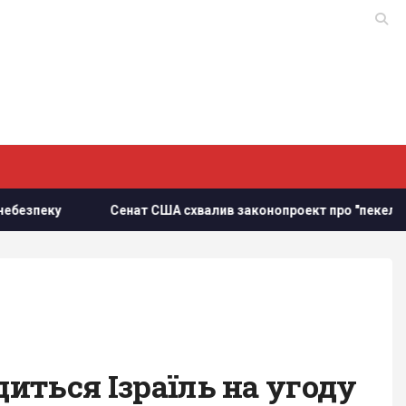
у
Сенат США схвалив законопроект про "пекельні санкції
диться Ізраїль на угоду