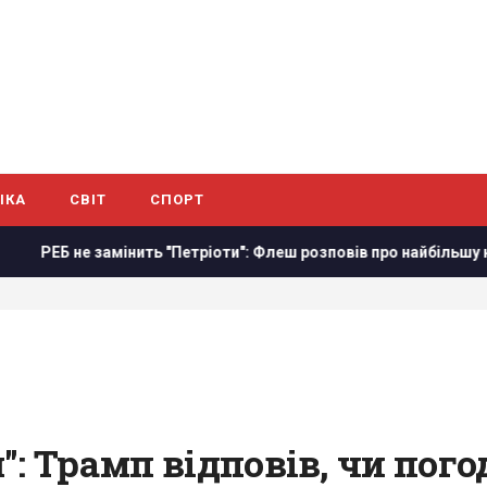
ІКА
СВІТ
СПОРТ
 не замінить "Петріоти": Флеш розповів про найбільшу небезпек
: Трамп відповів, чи пого