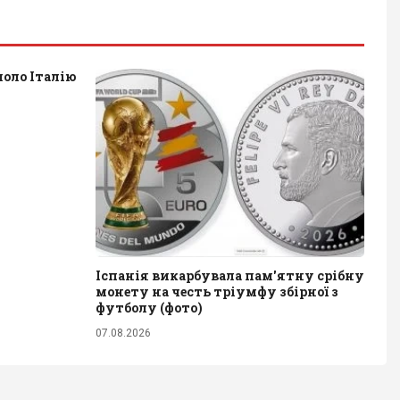
оло Італію
Іспанія викарбувала пам'ятну срібну
монету на честь тріумфу збірної з
футболу (фото)
07.08.2026