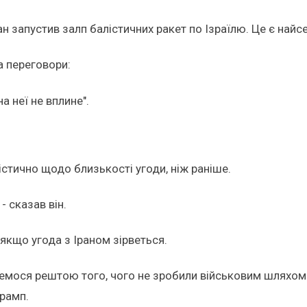
ран запустив залп балістичних ракет по Ізраїлю. Це є на
а переговори:
а неї не вплине".
стично щодо близькості угоди, ніж раніше.
 сказав він.
якщо угода з Іраном зірветься.
мемося рештою того, чого не зробили військовим шляхом.
Трамп.