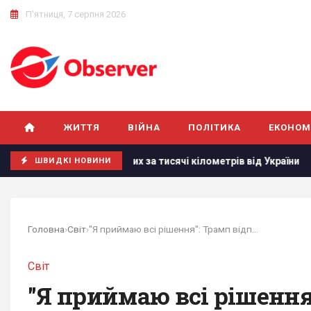
П'ятниця, 7 серпня 2026
ЖИТТЯ
ВІЙНА
ПОЛІТИКА
ЕКОНОМ
ринах, розташованих за тисячі кілометрів від України
РЕБ
ШВИДКІ НОВИНИ
Головна
›
Світ
›
"Я приймаю всі рішення": Трамп відповів, чи...
Світ
"Я приймаю всі рішення"