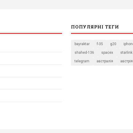
ПОПУЛЯРНІ ТЕГИ
bayraktar
f-35
g20
iphon
shahed-136
spacex
starlink
telegram
австралія
австрія