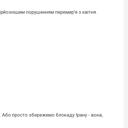
йсерйознішим порушенням перемир'я з квітня.
 Або просто збережемо блокаду Ірану - вона,