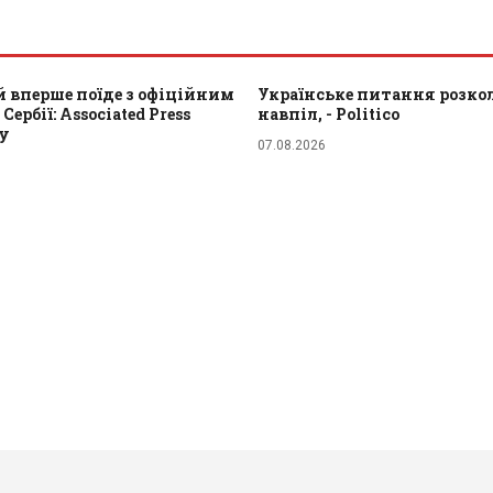
 вперше поїде з офіційним
Українське питання розкол
Сербії: Associated Press
навпіл, - Politico
ту
07.08.2026