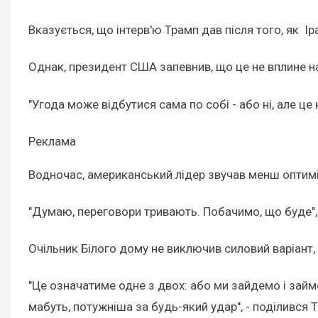
Вказується, що інтерв'ю Трамп дав після того, як І
Однак, президент США запевнив, що це не вплине н
"Угода може відбутися сама по собі - або ні, але це н
Реклама
Водночас, американський лідер звучав менш оптимі
"Думаю, переговори тривають. Побачимо, що буде", -
Очільник Білого дому не виключив силовий варіант, 
"Це означатиме одне з двох: або ми зайдемо і зай
мабуть, потужніша за будь-який удар", - поділився 