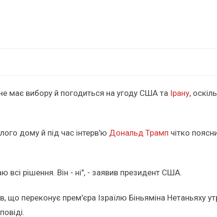
не має вибору й погодиться на угоду США та
Ірану
, оскіл
лого дому й під час інтерв'ю
Дональд Трамп
чітко поясни
 всі рішення. Він - ні", - заявив президент США.
в, що переконує прем'єра Ізраїлю Біньяміна Нетаньяху ут
повіді.