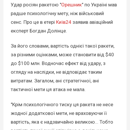
Удар росіян ракетою "
Орешник
" по Україні мав
радше психологічну мету, ніж військовий
сенс. Про це в етері
Київ24
заявив авіаційний
експерт Богдан Долінце.
За його словами, вартість однієї такої ракети,
за різними оцінками, може становити від $40
до $100 млн. Водночас ефект від удару, з
огляду на наслідки, не відповідає таким
витратам. Загалом, ані стратегічної, ані
тактичної мети ця атака не мала.
"Крім психологічного тиску ця ракета не несе
жодної додаткової мети, не враховуючи її
вартість, яка є надзвичайно великою... Тобто