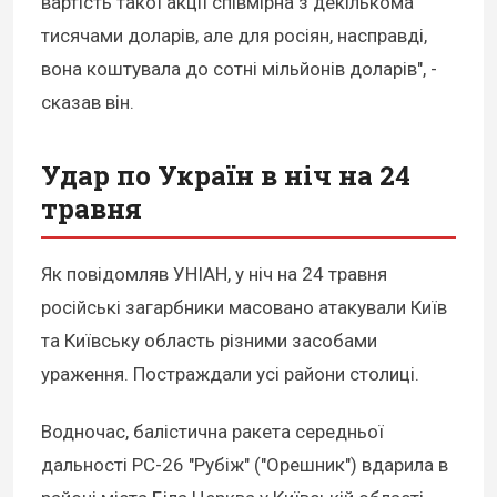
вартість такої акції співмірна з декількома
тисячами доларів, але для росіян, насправді,
вона коштувала до сотні мільйонів доларів", -
сказав він.
Удар по Україн в ніч на 24
травня
Як повідомляв УНІАН, у ніч на 24 травня
російські загарбники масовано атакували Київ
та Київську область різними засобами
ураження. Постраждали усі райони столиці.
Водночас, балістична ракета середньої
дальності РС-26 "Рубіж" ("Орешник") вдарила в