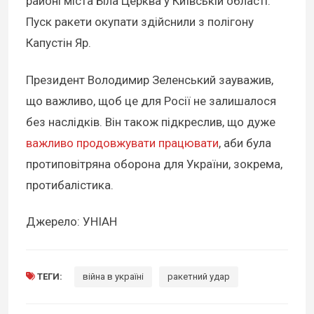
районі міста Біла Церква у Київській області.
Пуск ракети окупати здійснили з полігону
Капустін Яр.
Президент Володимир Зеленський зауважив,
що важливо, щоб це для Росії не залишалося
без наслідків. Він також підкреслив, що дуже
важливо продовжувати працювати
, аби була
протиповітряна оборона для України, зокрема,
протибалістика.
Джерело: УНІАН
ТЕГИ:
війна в україні
ракетний удар