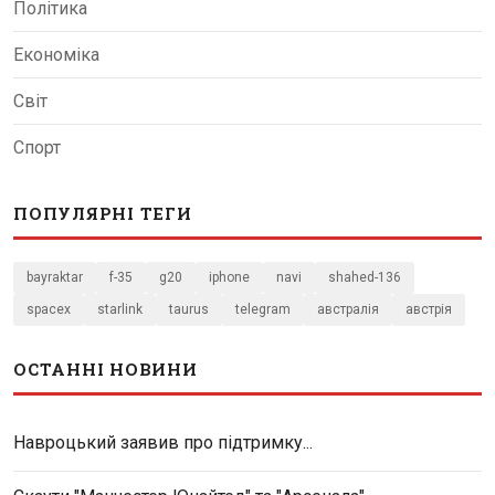
Політика
Економіка
Світ
Спорт
ПОПУЛЯРНІ ТЕГИ
bayraktar
f-35
g20
iphone
navi
shahed-136
spacex
starlink
taurus
telegram
австралія
австрія
ОСТАННІ НОВИНИ
Навроцький заявив про підтримку...