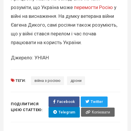
розуміти, що Україна може
перемогти Росію
у
війні на виснаження. На думку ветерана війни
Євгена Дикого, самі росіяни також розуміють,
що у війні стався перелом і час почав
працювати на користь України.
Джерело: УНІАН
ТЕГИ:
війна з росією
дрони
Facebook
Twitter
ПОДІЛИТИСЯ
ЦІЄЮ СТАТТЕЮ:
Telegram
Копіювати