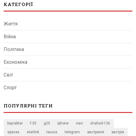
КАТЕГОРІЇ
Життя
Війна
Політика
Економіка
Світ
Спорт
ПОПУЛЯРНІ ТЕГИ
bayraktar
f-35
g20
iphone
navi
shahed-136
spacex
starlink
taurus
telegram
австралія
австрія