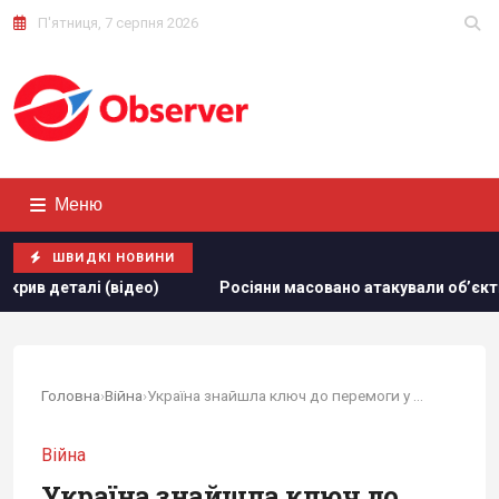
П'ятниця, 7 серпня 2026
Меню
ШВИДКІ НОВИНИ
осіяни масовано атакували обʼєкти "Укрнафти": зруйновано кр
Головна
›
Війна
›
Україна знайшла ключ до перемоги у війні, коли...
Війна
Україна знайшла ключ до