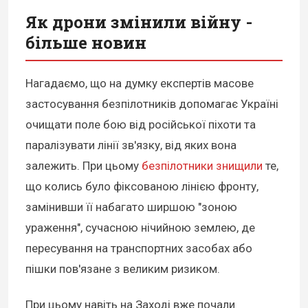
Як дрони змінили війну -
більше новин
Нагадаємо, що на думку експертів масове
застосування безпілотників допомагає Україні
очищати поле бою від російської піхоти та
паралізувати лінії зв'язку, від яких вона
залежить. При цьому
безпілотники знищили
те,
що колись було фіксованою лінією фронту,
замінивши її набагато ширшою "зоною
ураження", сучасною нічийною землею, де
пересування на транспортних засобах або
пішки пов'язане з великим ризиком.
При цьому навіть на Заході вже почали