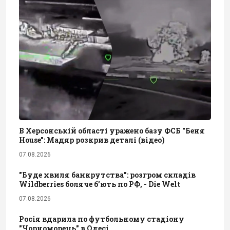
В Херсонській області уражено базу ФСБ "Беня
House": Мадяр розкрив деталі (відео)
07.08.2026
"Буде хвиля банкрутства": розгром складів
Wildberries боляче бʼють по РФ, - Die Welt
07.08.2026
Росія вдарила по футбольному стадіону
"Чорноморець" в Одесі