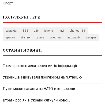
Спорт
ПОПУЛЯРНІ ТЕГИ
bayraktar
f-35
g20
iphone
navi
shahed-136
spacex
starlink
taurus
telegram
австралія
австрія
ОСТАННІ НОВИНИ
Трамп розлютився через витік інформації...
Українців здивували прогнозом на п'ятницю
Путін може напасти на НАТО вже восени:...
Втрати росіян в Україні сягнули нової...