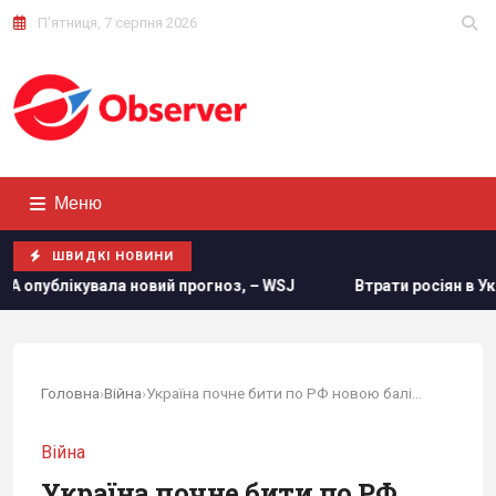
П'ятниця, 7 серпня 2026
Меню
ШВИДКІ НОВИНИ
ла новий прогноз, – WSJ
Втрати росіян в Україні сягнули
Головна
›
Війна
›
Україна почне бити по РФ новою балістикою вже...
Війна
Україна почне бити по РФ