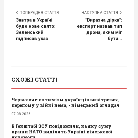
ПОПЕРЕДНЯ СТАТТЯ
НАСТУПНА СТАТТЯ
Завтра в Україні
"Виразна дірка":
буде нове свято:
експерт назвав тип
Зеленський
дрона, яким міг
підписав указ
бути...
СХОЖІ СТАТТІ
Червневий оптимізм українців вивітрився,
перелому у війні нема, - німецький оглядач
07.08.2026
В Генштабі ЗСУ повідомили, на яку суму
країни НАТО виділять Україні військової
допомоги