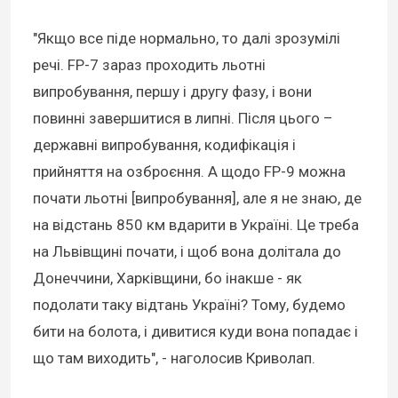
"Якщо все піде нормально, то далі зрозумілі
речі. FP-7 зараз проходить льотні
випробування, першу і другу фазу, і вони
повинні завершитися в липні. Після цього –
державні випробування, кодифікація і
прийняття на озброєння. А щодо FP-9 можна
почати льотні [випробування], але я не знаю, де
на відстань 850 км вдарити в Україні. Це треба
на Львівщині почати, і щоб вона долітала до
Донеччини, Харківщини, бо інакше - як
подолати таку відтань Україні? Тому, будемо
бити на болота, і дивитися куди вона попадає і
що там виходить", - наголосив Криволап.