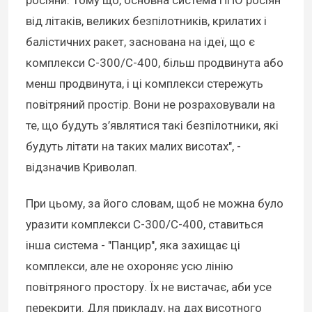
росіяни. Тому що, основна система ППО росіян
від літаків, великих безпілотників, крилатих і
балістичних ракет, заснована на ідеї, що є
комплекси С-300/С-400, більш продвинута або
менш продвинута, і ці комплекси стережуть
повітряний простір. Вони не розраховували на
те, що будуть з’являтися такі безпілотники, які
будуть літати на таких малих висотах", -
відзначив Криволап.
При цьому, за його словам, щоб не можна було
уразити комплекси С-300/С-400, ставиться
інша система - "Панцир", яка захищає ці
комплекси, але не охороняє усю лінію
повітряного простору. Їх не вистачає, аби усе
перекрити. Для прикладу, на дах висотного