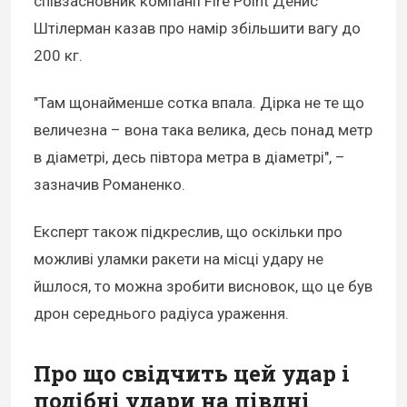
співзасновник компанії Fire Point Денис
Штілерман казав про намір збільшити вагу до
200 кг.
"Там щонайменше сотка впала. Дірка не те що
величезна – вона така велика, десь понад метр
в діаметрі, десь півтора метра в діаметрі", –
зазначив Романенко.
Експерт також підкреслив, що оскільки про
можливі уламки ракети на місці удару не
йшлося, то можна зробити висновок, що це був
дрон середнього радіуса ураження.
Про що свідчить цей удар і
подібні удари на півдні