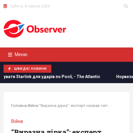
Субота, 8 серпня 2026
Меню
ШВИДКІ НОВИНИ
арів по Росії, - The Atlantic
Норвезькі військові навчають
Головна
›
Війна
›
"Виразна дірка": експерт назвав тип дрона,...
Війна
"Виразна дірка": експерт