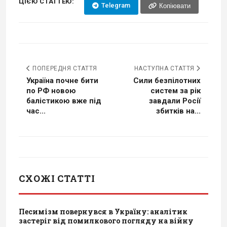
ЦІЄЮ СТАТТЕЮ:
Telegram
Копіювати
ПОПЕРЕДНЯ СТАТТЯ
НАСТУПНА СТАТТЯ
Україна почне бити
Сили безпілотних
по РФ новою
систем за рік
балістикою вже під
завдали Росії
час...
збитків на...
СХОЖІ СТАТТІ
Песимізм повернувся в Україну: аналітик
застеріг від помилкового погляду на війну