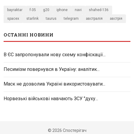
bayraktar
f-35
g20
iphone
navi
shahed-136
spacex
starlink
taurus
telegram
австралія
австрія
ОСТАННІ НОВИНИ
В ЄС запропонували нову схему конфіскації...
Песимізм повернувся в Україну: аналітик...
Маск не дозволив Україні використовувати...
Норвезькі військові навчають ЗСУ "духу...
© 2026 Спостерігач