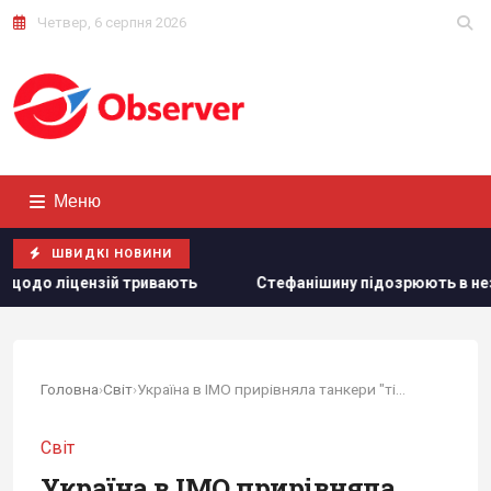
Четвер, 6 серпня 2026
Меню
ШВИДКІ НОВИНИ
ють
Стефанішину підозрюють в незаконному збагаченні на
Головна
›
Світ
›
Україна в IMO прирівняла танкери "тіньового...
Світ
Україна в IMO прирівняла