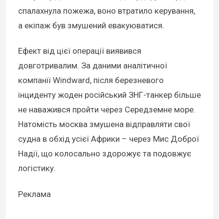
спалахнула пожежа, воно втратило керування,
а екіпаж був змушений евакуюватися.
Ефект від цієї операції виявився
довготривалим. За даними аналітичної
компанії Windward, після березневого
інциденту жоден російський ЗНГ-танкер більше
не наважився пройти через Середземне море.
Натомість москва змушена відправляти свої
судна в обхід усієї Африки – через Мис Доброї
Надії, що колосально здорожує та подовжує
логістику.
Реклама