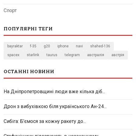
Спорт
ПОПУЛЯРНІ ТЕГИ
bayraktar
f-35
g20
iphone
navi
shahed-136
spacex
starlink
taurus
telegram
австралія
австрія
ОСТАННІ НОВИНИ
На Дніпропетровщині люди вже кілька діб...
Дрон з вибухівкою біля українського Ан-24...
Сибіга: Б’ємося за кожну ракету до...