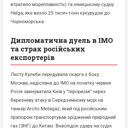
втратило мореплавність) та німецькому судну
Helga, яке везло 25 тисяч тонн кукурудзи до
Чорноморська.
Дипломатична дуель в IMO
та страх російських
експортерів
Листу Кулеби передувала скарга з боку
Москви, надіслана до IMO на початку червня.
Росія звинуватила Київ у "тероризмі" через
березневу атаку в Середземному морі на
танкер Arctic Metagaz, який під російським
прапором транспортував зріджений природний
газ (ЗНГ) до Китаю. Внаслідок удару на судні