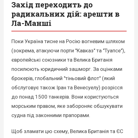
Захід переходить до
радикальних дій: арешти в
Ла-Манші
Поки Україна тисне на Росію вогневим шляхом
(зокрема, атакуючи порти "Кавказ" та "Туапсе"),
європейські союзники та Велика Британія
посилюють юридичний зашморг. За оцінками
брокерів, глобальний "тіньовий флот" (який
обслуговує також Іран та Венесуелу) розрісся
до понад 1500 танкерів. Вони користуються
морським правом, яке забороняє обшукувати
судна під законними прапорами.
Щоб зламати цю схему, Велика Британія та ЄС