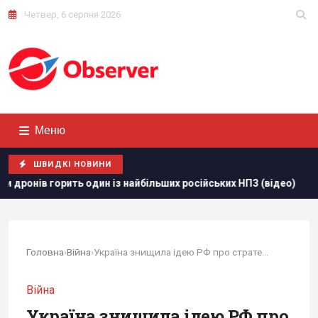
Четвер, 6 серпня 2026
Меню
ШВИДКІ НОВИНИ
 із найбільших російських НПЗ (відео)
Зеленський звинув
Головна
›
Війна
›
Україна знищила ідею РФ про стратегічний тил:...
Війна
Україна знищила ідею РФ про