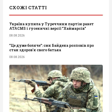
СХОЖІ СТАТТІ
Україна купила у Туреччини партію ракет
ATACMS і гусеничні версії "Хаймарсів"
08.08.2026
"Це дуже боляче": син Байдена розповів про
стан здоров’я свого батька
08.08.2026