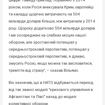
цифри. Наведу приклад: порівняно з 2014
роком, коли Росія анексувала Крим, європейці
та канадці щорічно витрачають на 504
мільярди доларів більше, ніж витрачали у 2014
році. Щороку додатково 504 мільярди доларів.
І ми зосереджені на слабких місцях нашої
оборони, але зростаючий потенціал у
середньостроковій перспективі, потенціал у
середньостроковій перспективі, я думаю,
змусить Росію, якщо можна так висловитися,
тремтіти від страху", – сказав Вільямс.
Він зазначив, що в НАТО відбувається перехід
від так званої моделі "кризового управління в
Афганістані та Лівії" назад до моделі
колективної оборони.