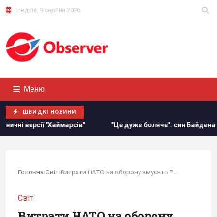
Неділя, 9 серпня 2026
Меню
ШВИДКІ НОВИНИ
рсів"
"Це дуже боляче": син Байдена розповів про стан з
Головна
›
Світ
›
Витрати НАТО на оборону змусять Росію тремтіти...
Світ
Витрати НАТО на оборону