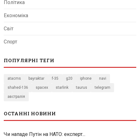
Політика
Економіка
Світ
Спорт
ПОПУЛЯРНІ ТЕГИ
atacms
bayraktar
f-35
g20
iphone
navi
shahed-136
spacex
starlink
taurus
telegram
австралія
ОСТАННІ НОВИНИ
Чи нападе Путін на НАТО: експерт...