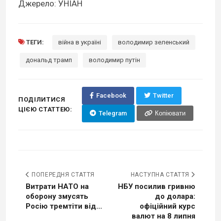
Джерело: УНІАН
ТЕГИ:
війна в україні
володимир зеленський
дональд трамп
володимир путін
Facebook
Twitter
ПОДІЛИТИСЯ
ЦІЄЮ СТАТТЕЮ:
Telegram
Копіювати
ПОПЕРЕДНЯ СТАТТЯ
НАСТУПНА СТАТТЯ
Витрати НАТО на
НБУ посилив гривню
оборону змусять
до долара:
Росію тремтіти від...
офіційний курс
валют на 8 липня