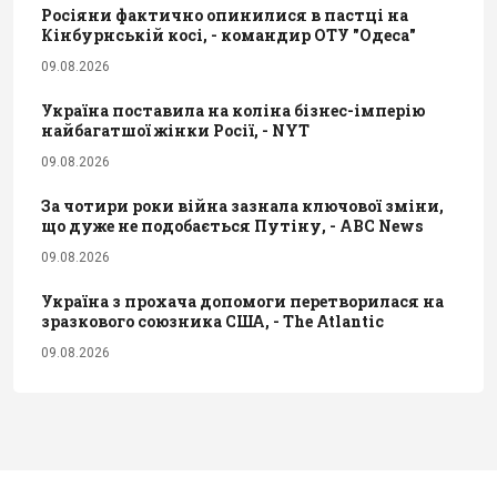
Росіяни фактично опинилися в пастці на
Кінбурнській косі, - командир ОТУ "Одеса"
09.08.2026
Україна поставила на коліна бізнес-імперію
найбагатшої жінки Росії, - NYT
09.08.2026
За чотири роки війна зазнала ключової зміни,
що дуже не подобається Путіну, - ABC News
09.08.2026
Україна з прохача допомоги перетворилася на
зразкового союзника США, - The Atlantic
09.08.2026