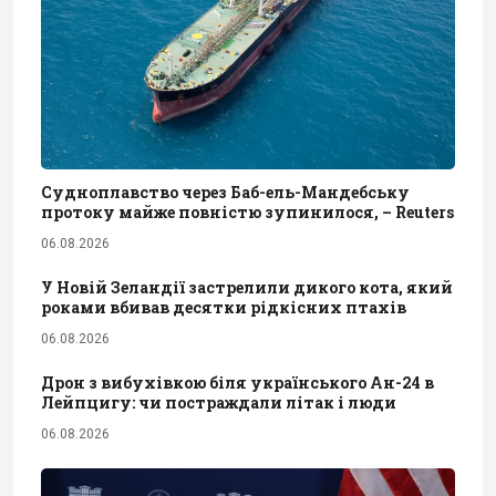
Судноплавство через Баб-ель-Мандебську
протоку майже повністю зупинилося, – Reuters
06.08.2026
У Новій Зеландії застрелили дикого кота, який
роками вбивав десятки рідкісних птахів
06.08.2026
Дрон з вибухівкою біля українського Ан-24 в
Лейпцигу: чи постраждали літак і люди
06.08.2026