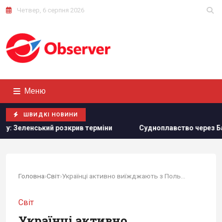
Четвер, 6 серпня 2026
Меню
ШВИДКІ НОВИНИ
 розкрив терміни
Судноплавство через Баб-ель-Мандебсь
Головна
›
Світ
›
Українці активно виїжджають з Польщі, однак...
Світ
Українці активно