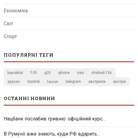
Економіка
Світ
Спорт
ПОПУЛЯРНІ ТЕГИ
bayraktar
f-35
g20
iphone
navi
shahed-136
spacex
starlink
taurus
telegram
австралія
австрія
ОСТАННІ НОВИНИ
Нацбанк послабив гривню: офіційний курс...
В Румунії вже знають, куди РФ вдарить...