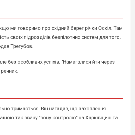
якщо ми говоримо про східний берег річки Оскіл. Там
сть своїх підрозділів безпілотних систем для того,
додав Трегубов.
але без особливих успіхів. "Намагалися йти через
 речник.
льно тримається. Він нагадав, що захоплення
аїною так звану "зону контролю" на Харківщині та