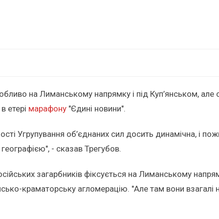
собливо на Лиманському напрямку і під Куп’янськом, але
 в етері
марафону
"Єдині новини".
ьності Угрупування об’єднаних сил досить динамічна, і п
географією", - сказав Трегубов.
російських загарбників фіксується на Лиманському напр
янсько-краматорську агломерацію. "Але там вони взагалі 