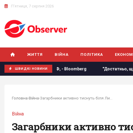
П'ятниця, 7 серпня 2026
ЖИТТЯ
ВІЙНА
ПОЛІТИКА
ЕКОНОМ
рацю з Китаєм та РФ, - Bloomberg
"Достатньо, щоб вижити
ШВИДКІ НОВИНИ
Головна
›
Війна
›
Загарбники активно тиснуть біля Лиману та...
Війна
Загарбники активно тис