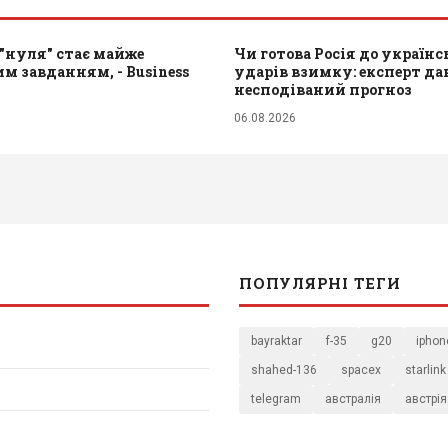
"нуля" стає майже
Чи готова Росія до україн
 завданням, - Business
ударів взимку: експерт да
несподіваний прогноз
06.08.2026
ПОПУЛЯРНІ ТЕГИ
bayraktar
f-35
g20
iphon
shahed-136
spacex
starlink
telegram
австралія
австрія