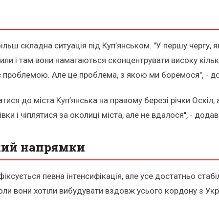
більш складна ситуація під Куп’янськом. "У першу чергу, 
ли і там вони намагаються сконцентрувати високу кількі
з є проблемою. Але це проблема, з якою ми боремося", - 
тися до міста Куп’янська на правому березі річки Оскіл, 
вки і чіплятися за околиці міста, але не вдалося", - додав
кий напрямки
іксується певна інтенсифікація, але усе достатньо стабі
оли вони хотіли вибудувати вздовж усього кордону з Укр