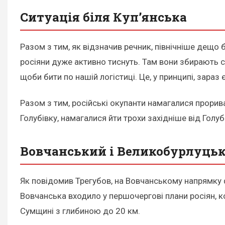
Ситуація біля Куп’янська
Разом з тим, як відзначив речник, північніше дещо 
росіяни дуже активно тиснуть. Там вони збирають си
щоби бити по нашій логістиці. Це, у принципі, зара
Разом з тим, російські окупанти намагалися прорива
Голубівку, намагалися йти трохи західніше від Голубі
Вовчанський і Великобурлуць
Як повідомив Трегубов, на Вовчанському напрямку ф
Вовчанська входило у першочергові плани росіян, к
Сумщині з глибиною до 20 км.