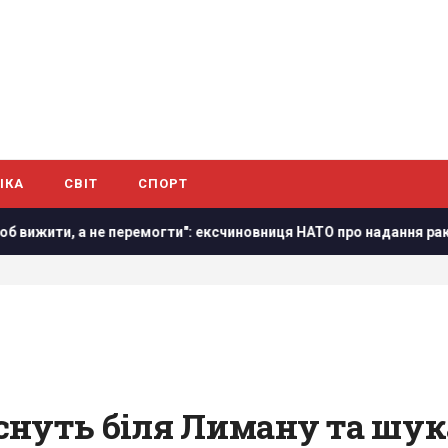
ІКА
СВІТ
СПОРТ
, а не перемогти": ексчиновниця НАТО про надання ракет Україн
нуть біля Лиману та шука