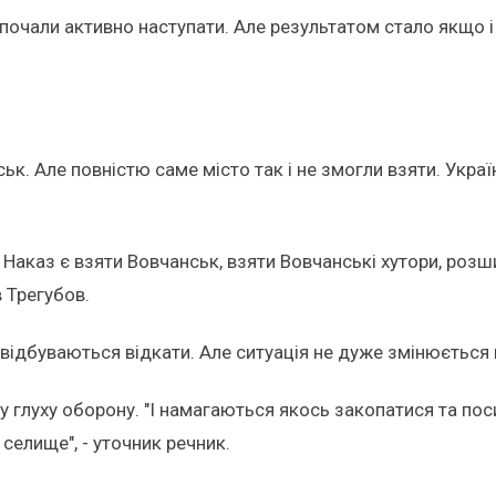
почали активно наступати. Але результатом стало якщо і с
к. Але повністю саме місто так і не змогли взяти. Украї
. Наказ є взяти Вовчанськ, взяти Вовчанські хутори, роз
в Трегубов.
ім відбуваються відкати. Але ситуація не дуже змінюєтьс
глуху оборону. "І намагаються якось закопатися та поси
селище", - уточник речник.