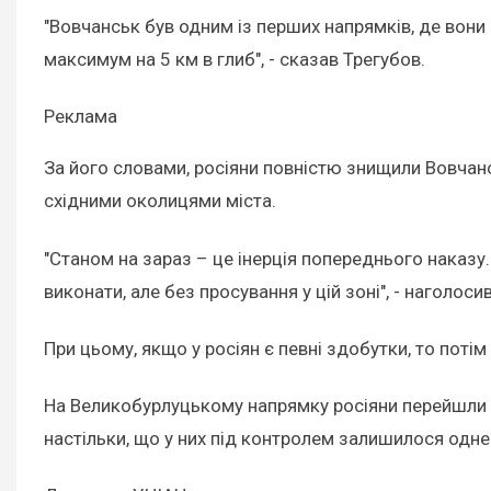
"Вовчанськ був одним із перших напрямків, де вони 
максимум на 5 км в глиб", - сказав Трегубов.
Реклама
За його словами, росіяни повністю знищили Вовчансь
східними околицями міста.
"Станом на зараз – це інерція попереднього наказу
виконати, але без просування у цій зоні", - наголоси
При цьому, якщо у росіян є певні здобутки, то пот
На Великобурлуцькому напрямку росіяни перейшли у 
настільки, що у них під контролем залишилося одне 