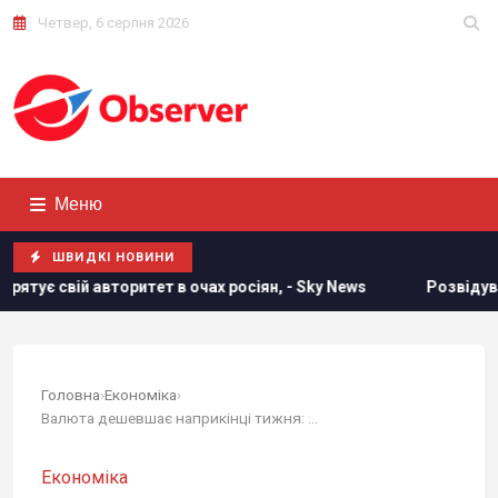
Четвер, 6 серпня 2026
Меню
ШВИДКІ НОВИНИ
итет в очах росіян, - Sky News
Розвідувальні відносини м
Головна
›
Економіка
›
Валюта дешевшає наприкінці тижня: курс долара...
Економіка