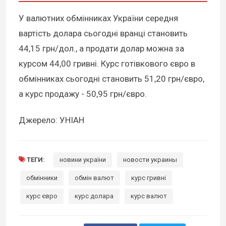
У валютних обмінниках України середня
вартість долара сьогодні вранці становить
44,15 грн/дол., а продати долар можна за
курсом 44,00 гривні. Курс готівкового євро в
обмінниках сьогодні становить 51,20 грн/євро,
а курс продажу - 50,95 грн/євро.
Джерело: УНІАН
ТЕГИ:
новини україни
новости украины
обмінники
обмін валют
курс гривні
курс євро
курс долара
курс валют