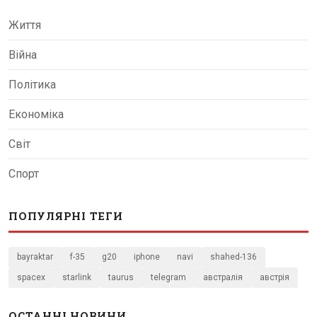
Життя
Війна
Політика
Економіка
Світ
Спорт
ПОПУЛЯРНІ ТЕГИ
bayraktar
f-35
g20
iphone
navi
shahed-136
spacex
starlink
taurus
telegram
австралія
австрія
ОСТАННІ НОВИНИ