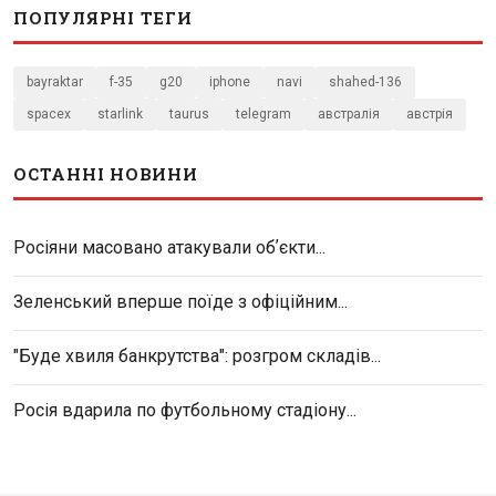
ПОПУЛЯРНІ ТЕГИ
bayraktar
f-35
g20
iphone
navi
shahed-136
spacex
starlink
taurus
telegram
австралія
австрія
ОСТАННІ НОВИНИ
Росіяни масовано атакували обʼєкти...
Зеленський вперше поїде з офіційним...
"Буде хвиля банкрутства": розгром складів...
Росія вдарила по футбольному стадіону...