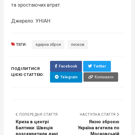
та зростаючих втрат.
Джерело: УНІАН
ТЕГИ:
ядерна зброя
пєсков
Facebook
Twitter
ПОДІЛИТИСЯ
ЦІЄЮ СТАТТЕЮ:
Telegram
Копіювати
ПОПЕРЕДНЯ СТАТТЯ
НАСТУПНА СТАТТЯ
Криза в центрі
Якою зброєю
Балтики: Швеція
Україна вгатила по
розсекретила дані
Московській