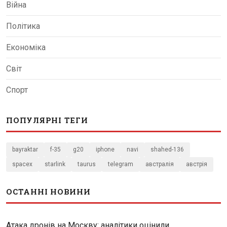
Війна
Політика
Економіка
Світ
Спорт
ПОПУЛЯРНІ ТЕГИ
bayraktar
f-35
g20
iphone
navi
shahed-136
spacex
starlink
taurus
telegram
австралія
австрія
ОСТАННІ НОВИНИ
Атака дронів на Москву: аналітики оцінили...