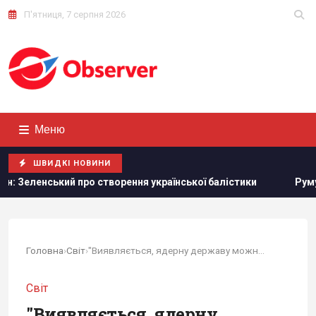
П'ятниця, 7 серпня 2026
Меню
ШВИДКІ НОВИНИ
ро створення української балістики
Румунія змінює течію
Головна
›
Світ
›
"Виявляється, ядерну державу можна кусати":...
Світ
"Виявляється, ядерну