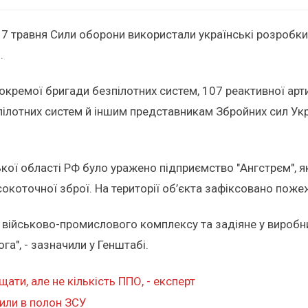
 17 травня Сили оборони використали українські розробки 
.
окремої бригади безпілотних систем, 107 реактивної арт
ілотних систем й іншим представникам Збройних сил Украї
ої області РФ було уражено підприємство "Ангстрєм", як
сокоточної зброї. На території об’єкта зафіксовано поже
ійськово-промислового комплексу та задіяне у виробниц
а", - зазначили у Генштабі.
щати, але не кількість ППО, - експерт
пили в полон ЗСУ