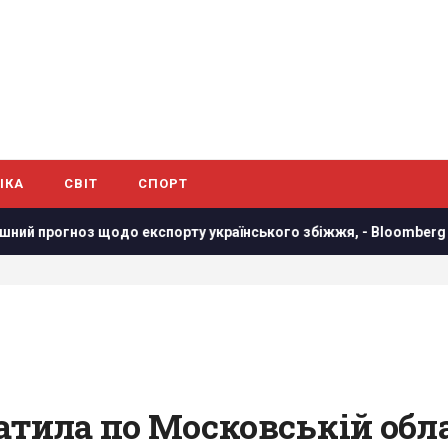
ІКА
СВІТ
СПОРТ
кспорту українського збіжжя, - Bloomberg
Росія встано
атила по Московській обла