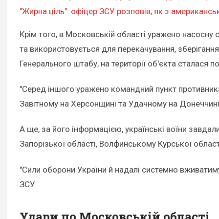
"Жирна ціль": офіцер ЗСУ розповів, як з американс
Крім того, в Московській області уражено насосну
та використовується для перекачування, зберігання 
Генерального штабу, на території об'єкта сталася 
"Серед іншого уражено командний пункт противника 
Завітному на Херсонщині та Удачному на Донеччині"
А ще, за його інформацією, українські воїни завда
Запорізької області, Волфинському Курської област
"Сили оборони України й надалі системно вживатиму
ЗСУ.
Удари по Московській області