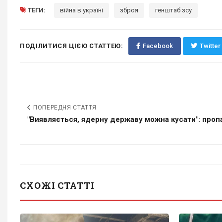
ТЕГИ:
війна в україні
зброя
генштаб зсу
ПОДІЛИТИСЯ ЦІЄЮ СТАТТЕЮ:
Facebook
Twitter
ПОПЕРЕДНЯ СТАТТЯ
"Виявляється, ядерну державу можна кусати": пропа
СХОЖІ СТАТТІ