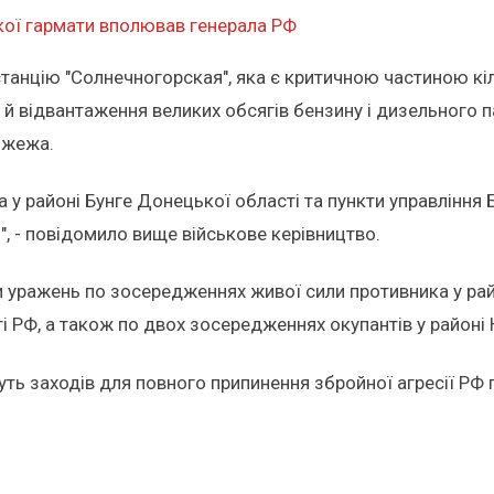
ької гармати вполював генерала РФ
 станцію "Солнечногорская", яка є критичною частиною 
й відвантаження великих обсягів бензину і дизельного па
пожежа.
у районі Бунге Донецької області та пункти управління Б
, - повідомило вище військове керівництво.
ли уражень по зосередженнях живої сили противника у р
і РФ, а також по двох зосередженнях окупантів у районі
ть заходів для повного припинення збройної агресії РФ п