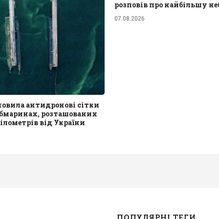
розповів про найбільшу не
07.08.2026
новила антидронові сітки
убмаринах, розташованих
кілометрів від України
ПОПУЛЯРНІ ТЕГИ