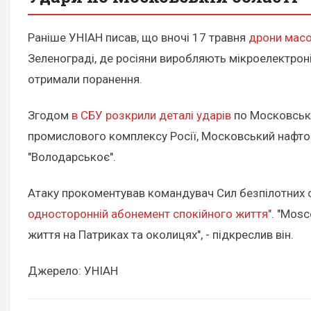
Раніше УНІАН писав, що вночі 17 травня
дрони масо
Зеленограді, де росіяни виробляють мікроелектрон
отримали поранення.
Згодом
в СБУ розкрили деталі ударів
по Московські
промислового комплексу Росії, Московський нафто
"Володарськоє".
Атаку прокоментував командувач Сил безпілотних с
односторонній абонемент спокійного життя"
. "Mosc
життя на Патриках та околицях", - підкреслив він.
Джерело: УНІАН