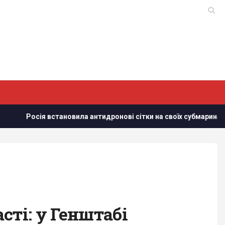
вила антидронові сітки на своїх субмаринах, розташованих за тис
сті: у Генштабі