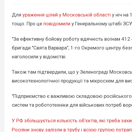
Для
ураження цілей у Московській області
у ніч на
тощо. Про це
повідомили
у Генеральному штабі ЗСУ
"За ефективну бойову роботу вдячність воїнам 412 
бригади "Свята Варвара", 1-го Окремого центру безп
наголосили у відомстві.
Також там підтвердили, що у Зеленограді Московськ
високотехнологічної продукції та мікросхем для ви
"Підприємство є важливою складовою російського в
систем та робототехніки для військових потреб ворог
У РФ збільшується кількість об’єктів, які треба захи
Росіяни знову залізли в трубу і всією групою потра