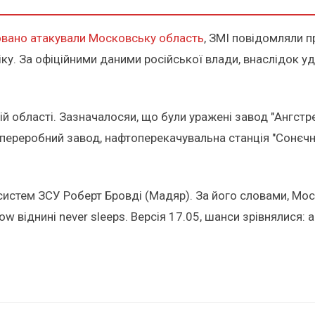
вано атакували Московську область
, ЗМІ повідомляли 
іку. За офіційними даними російської влади, внаслідок 
й області. Зазначалосяи, що були уражені завод "Ангстре
переробний завод, нафтоперекачувальна станція "Сонєчн
истем ЗСУ Роберт Бровді (Мадяр). За його словами, Мос
ow віднині never sleeps. Версія 17.05, шанси зрівнялися