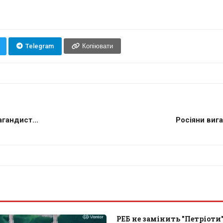
Telegram
Копіювати
гандист...
Росіяни вига
РЕБ не замінить "Петріоти