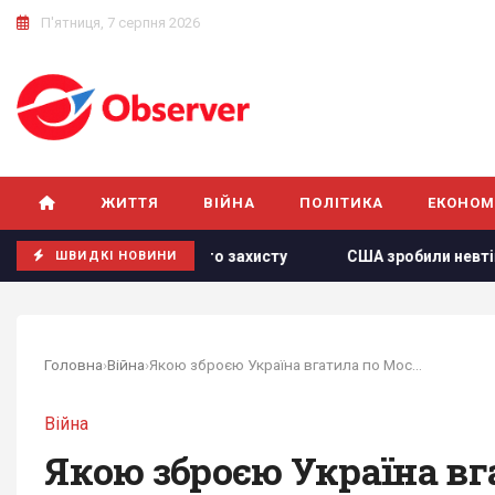
П'ятниця, 7 серпня 2026
ЖИТТЯ
ВІЙНА
ПОЛІТИКА
ЕКОНОМ
уального захисту
США зробили невтішний прогноз щодо е
ШВИДКІ НОВИНИ
Головна
›
Війна
›
Якою зброєю Україна вгатила по Московській...
Війна
Якою зброєю Україна вг