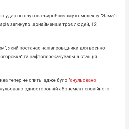
про удар по науково-виробничому комплексу "Элма" і
ударів загинуло щонайменше троє людей, 12
м", який постачає напівпровідники для воєнно-
огорська" та нафтоперекачувальна станція
ква тепер не спить, адже було
"анульовано
: анульовано односторонній абонемент спокійного