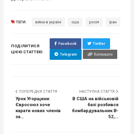
ТЕГИ:
війна в україні
сша
росія
іран
Facebook
Twitter
ПОДІЛИТИСЯ
ЦІЄЮ СТАТТЕЮ:
Telegram
Копіювати
ПОПЕРЕДНЯ СТАТТЯ
НАСТУПНА СТАТТЯ
Урок Угорщини:
В США на військовій
Євросоюз хоче
базі розбився
карати нових членів
бомбардувальник B-
за...
52,...