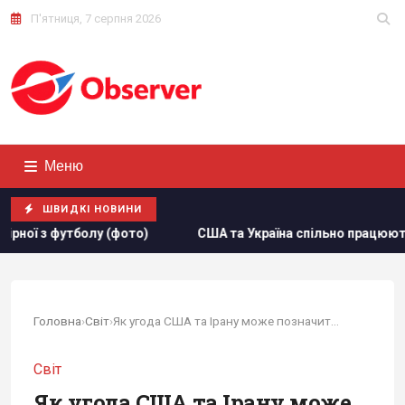
П'ятниця, 7 серпня 2026
Меню
ШВИДКІ НОВИНИ
на спільно працюють над оновленням ракет для ППО С-300, – е
Головна
›
Світ
›
Як угода США та Ірану може позначитися на...
Світ
Як угода США та Ірану може