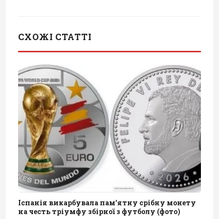
СХОЖІ СТАТТІ
Іспанія викарбувала пам'ятну срібну монету
на честь тріумфу збірної з футболу (фото)