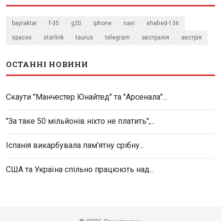
bayraktar
f-35
g20
iphone
navi
shahed-136
spacex
starlink
taurus
telegram
австралія
австрія
ОСТАННІ НОВИНИ
Скаути "Манчестер Юнайтед" та "Арсенала"...
"За таке 50 мільйонів ніхто не платить",...
Іспанія викарбувала пам'ятну срібну...
США та Україна спільно працюють над...