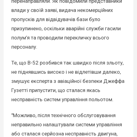
перенаправляли. Як повідомили представники
влади у своїй заяві, видача некомерційних
пропусків для відвідувачів бази було
призупинено, оскільки аварійні служби гасили
полум’я та проводили перекличку всього
персоналу.
Те, що B-52 розбився так швидко після зльоту,
не піднявшись високо і не відлетівши далеко,
змушує експерта з авіаційної безпеки Джеффа
Гузетті припустити, що сталася якась
несправність систем управління польотом.
"Можливо, після технічного обслуговування
неправильно налаштували системи управління
або сталася серйозна несправність двигуна,