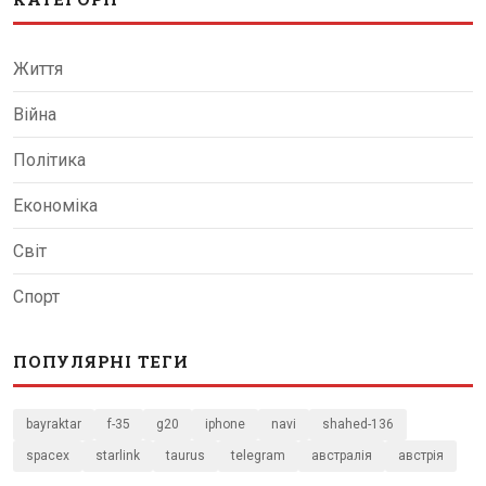
Життя
Війна
Політика
Економіка
Світ
Спорт
ПОПУЛЯРНІ ТЕГИ
bayraktar
f-35
g20
iphone
navi
shahed-136
spacex
starlink
taurus
telegram
австралія
австрія