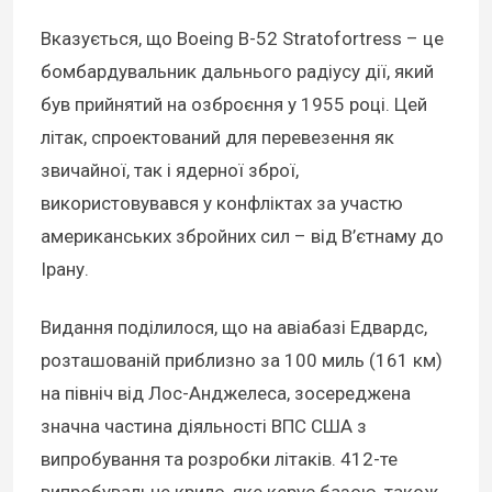
Вказується, що Boeing B-52 Stratofortress – це
бомбардувальник дальнього радіусу дії, який
був прийнятий на озброєння у 1955 році. Цей
літак, спроектований для перевезення як
звичайної, так і ядерної зброї,
використовувався у конфліктах за участю
американських збройних сил – від В’єтнаму до
Ірану.
Видання поділилося, що на авіабазі Едвардс,
розташованій приблизно за 100 миль (161 км)
на північ від Лос-Анджелеса, зосереджена
значна частина діяльності ВПС США з
випробування та розробки літаків. 412-те
випробувальне крило, яке керує базою, також