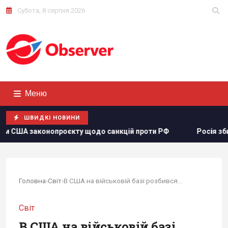
Субота, 8 серпня 2026
Меню
ШВИДКІ НОВИНИ
щодо санкцій проти РФ
Росія збирається остаточно анекс
Головна
›
Світ
›
В США на військовій базі розбився...
Світ
В США на військовій базі