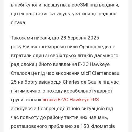
в небі куполи парашутів, в росЗМІ підтвердили,
що екіпаж встиг катапультуватися до падіння
літака.
Також ми писали, що 28 березня 2025
року Військово-морські сили Франції ледь не
втратили один зі своїх трьох літаків дальнього
радіолокаційного виявлення E-2C Hawkeye.
Сталося це під час виконання місії Clemenceau
25 на борту авіаносця Charles de Gaulle під час
п’ятимісячного походу корабельної ударної
групи. екіпаж
літака E-2C Hawkeye FR3
зіткнувся з безпрецедентною ситуацією під
час польоту до району тактичних навчань,
розташованого приблизно за 150 кілометрів