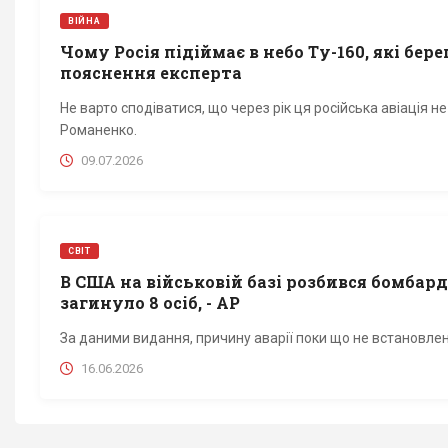
ВІЙНА
Чому Росія підіймає в небо Ту-160, які бере
пояснення експерта
Не варто сподіватися, що через рік ця російська авіація н
Романенко.
09.07.2026
СВІТ
В США на військовій базі розбився бомбар
загинуло 8 осіб, - AP
За даними видання, причину аварії поки що не встановлен
16.06.2026