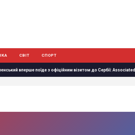
ІКА
СВІТ
СПОРТ
перше поїде з офіційним візитом до Сербії: Associated Press на