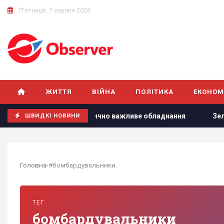
П'ятниця, 7 серпня 2026
ЖИТТЯ
ВІЙНА
ПОЛІТИКА
ЕКОНОМ
: зруйновано критично важливе обладнання
Зеленський в
ШВИДКІ НОВИНИ
Головна
›
#бомбардувальники
ТЕГ
бомбардувальники