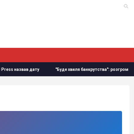
звав дату
"Буде хвиля банкрутства": розгром складів Wildb