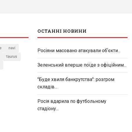
ОСТАННІ НОВИНИ
e
navi
Росіяни масовано атакували обʼєкти...
taurus
Зеленський вперше поїде з офіційним...
"Буде хвиля банкрутства": розгром
складів...
Росія вдарила по футбольному
стадіону...