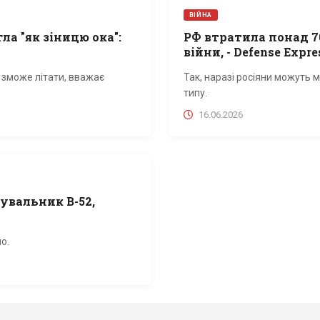
ВІЙНА
гла "як зіницю ока":
РФ втратила понад 7
війни, - Defense Expre
е зможе літати, вважає
Так, наразі росіяни можуть
типу.
16.06.2026
дувальник B-52,
о.