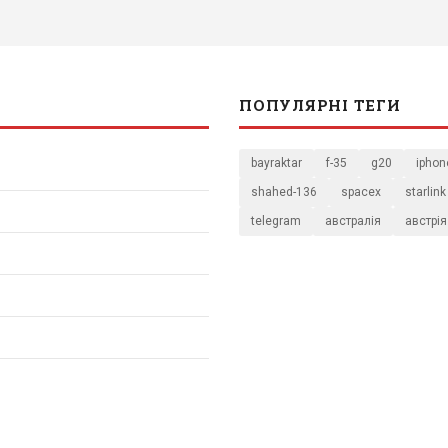
ПОПУЛЯРНІ ТЕГИ
bayraktar
f-35
g20
iphon
shahed-136
spacex
starlink
telegram
австралія
австрія